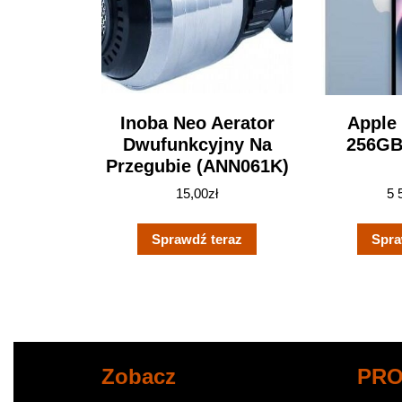
Inoba Neo Aerator
Apple
Dwufunkcyjny Na
256GB
Przegubie (ANN061K)
15,00
zł
5 
Sprawdź teraz
Spra
Zobacz
PR