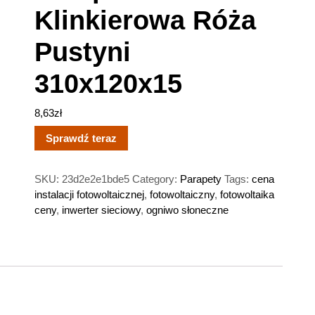
Klinkierowa Róża
Pustyni
310x120x15
8,63
zł
Sprawdź teraz
SKU:
23d2e2e1bde5
Category:
Parapety
Tags:
cena
instalacji fotowoltaicznej
,
fotowoltaiczny
,
fotowoltaika
ceny
,
inwerter sieciowy
,
ogniwo słoneczne