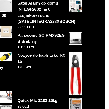
Satel Alarm do domu
INTEGRA 32 na 8
-00
czujników ruchu
(SATELINTEGRA328XBOSCH)
2 899,00
zł
Panasonic SC-PMX92EG-
S Srebrny
1 199,00
zł
Nożyce do kabli Erko RC
15
170,54
zł
ny
Quick-Mix Z102 25kg
23,00
zł