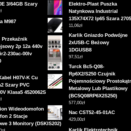
0E 3/64GB Szary
Elektro-Plast Puszka
ł
Natynkowa Industrial
135X74X72 Ip65 Szara 2705
a M987
11,06
zł
Karlik Gniazdo Podwójne
l Przekaźnik
2xUSB-C Beżowy
ejsowy 2p 12a 440v
1DGUSB8
ir2-230ac-00lv
97,51
zł
0
Turck Bc5-Q08-
Rp6X2/S250 Czujnik
Kabel H07V-K Cu
Pojemnościowy Prostokąt
2 Szary PVC
Metalowy Lub Plastikowy
50V Klasa5 4520062S
(BC5Q08RP6X2S250)
ł
577,00
zł
sion Wideodomofon
Nac CST52-45-01AC
fon 2 Stacje
429,00
zł
we 3 Monitory (DSKIS202)
Karlik Elektrotechnik
0
zł