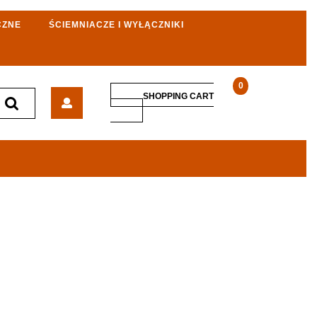
CZNE
ŚCIEMNIACZE I WYŁĄCZNIKI
0
Klinkier
SHOPPING CART
Przysucha
SHOPPING
CART
Kształtka
Parapetowa
Klinkierowa
Róża
Pustyni
310x120x15