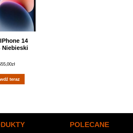
 IPhone 14
 Niebieski
555,00
zł
wdź teraz
ODUKTY
POLECANE