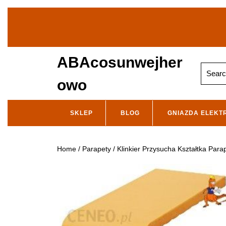
Skip
to
content
ABAcosunwejher
Search
for:
owo
SKLEP
BLOG
GNIAZDA ELEKT
Home
/
Parapety
/ Klinkier Przysucha Kształtka Par