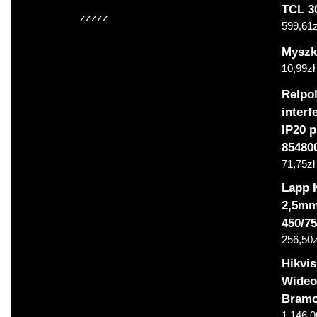
TCL 3
zzzzz
599,61
z
Myszk
10,99
zł
Relpo
interf
IP20 p
85480
71,75
zł
Lapp 
2,5mm
450/7
256,50
z
Hikvi
Wideo
Bramo
1 146,0