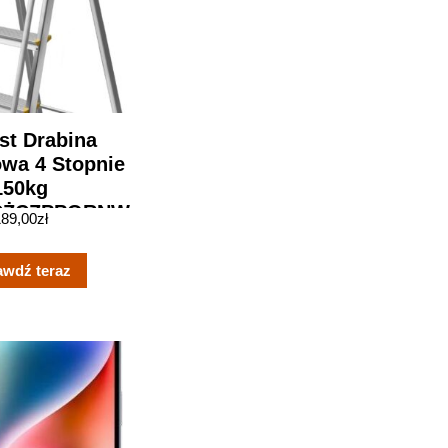
st Drabina
wa 4 Stopnie
150kg
CŻCZPPORNW
189,00
zł
awdź teraz