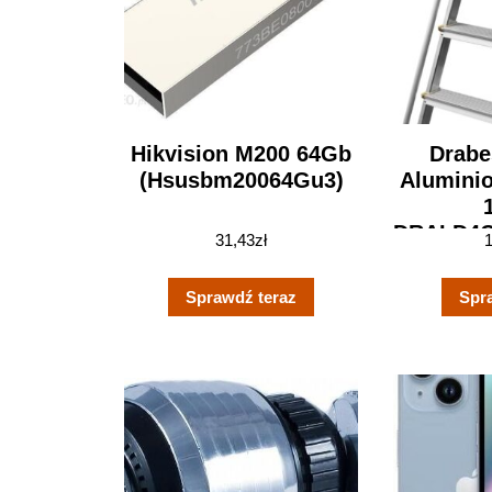
Hikvision M200 64Gb
Drabe
(Hsusbm20064Gu3)
Aluminio
DRALD4
31,43
zł
Sprawdź teraz
Spr