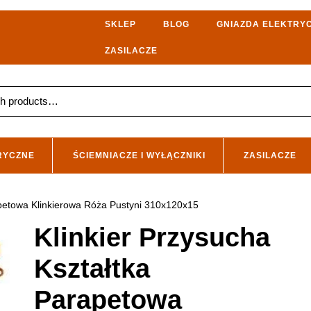
SKLEP
BLOG
GNIAZDA ELEKTRY
ZASILACZE
RYCZNE
ŚCIEMNIACZE I WYŁĄCZNIKI
ZASILACZE
apetowa Klinkierowa Róża Pustyni 310x120x15
Klinkier Przysucha
Kształtka
Parapetowa