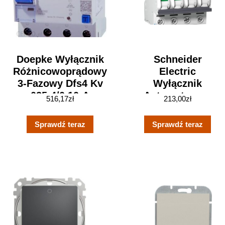
Doepke Wyłącznik
Schneider
Różnicowoprądowy
Electric
3-Fazowy Dfs4 Kv
Wyłącznik
025-4/0,10-A
Automatyczny
516,17
zł
213,00
zł
DNX72125909
10A 400V
(A9F03710)
Sprawdź teraz
Sprawdź teraz