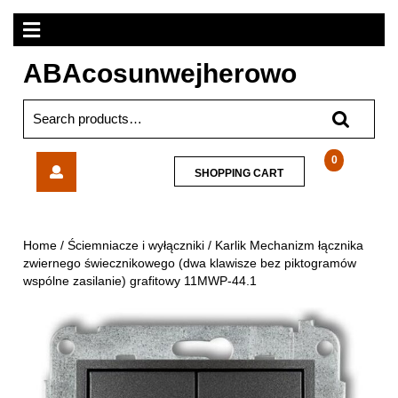
Skip
Open
to
content
Menu
ABAcosunwejherowo
Search
for:
Karlik
0
SHOPPING
SHOPPING CART
Mechanizm
CART
łącznika
zwiernego
świecznikowego
Home
/
Ściemniacze i wyłączniki
/ Karlik Mechanizm łącznika
(dwa
zwiernego świecznikowego (dwa klawisze bez piktogramów
klawisze
wspólne zasilanie) grafitowy 11MWP-44.1
bez
piktogramów
wspólne
zasilanie)
grafitowy
11MWP-