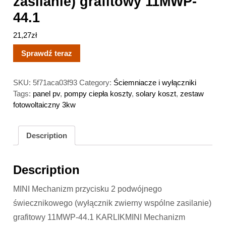
zasilanie) grafitowy 11MWP-
44.1
21,27
zł
Sprawdź teraz
SKU:
5f71aca03f93
Category:
Ściemniacze i wyłączniki
Tags:
panel pv
,
pompy ciepła koszty
,
solary koszt
,
zestaw
fotowoltaiczny 3kw
Description
Description
MINI Mechanizm przycisku 2 podwójnego
świecznikowego (wyłącznik zwierny wspólne zasilanie)
grafitowy 11MWP-44.1 KARLIKMINI Mechanizm