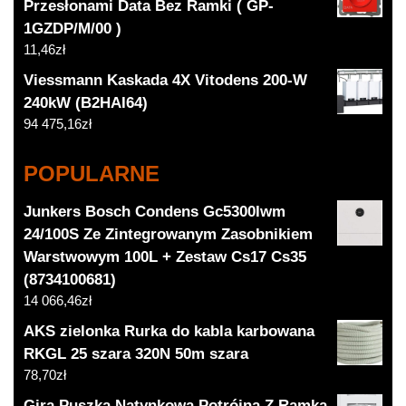
Przesłonami Data Bez Ramki ( GP-
1GZDP/M/00 )
11,46
zł
Viessmann Kaskada 4X Vitodens 200-W
240kW (B2HAI64)
94 475,16
zł
POPULARNE
Junkers Bosch Condens Gc5300Iwm
24/100S Ze Zintegrowanym Zasobnikiem
Warstwowym 100L + Zestaw Cs17 Cs35
(8734100681)
14 066,46
zł
AKS zielonka Rurka do kabla karbowana
RKGL 25 szara 320N 50m szara
78,70
zł
Gira Puszka Natynkowa Potrójna Z Ramką