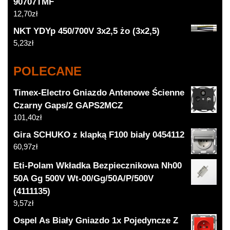
90707TMF
12,70
zł
NKT YDYp 450/700V 3x2,5 żo (3x2,5)
5,23
zł
POLECANE
Timex-Electro Gniazdo Antenowe Ścienne
Czarny Gaps/2 GAPS2MCZ
101,40
zł
Gira SCHUKO z klapką F100 biały 0454112
60,97
zł
Eti-Polam Wkładka Bezpiecznikowa Nh00
50A Gg 500V Wt-00/Gg/50A/P/500V
(4111135)
9,57
zł
Ospel As Biały Gniazdo 1x Pojedyncze Z