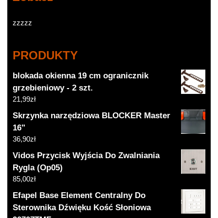
zzzzz
PRODUKTY
blokada okienna 19 cm ogranicznik
grzebieniowy - 2 szt.
21,99
zł
Skrzynka narzędziowa BLOCKER Master
16"
36,90
zł
Vidos Przycisk Wyjścia Do Zwalniania
Rygla (Op05)
85,00
zł
Efapel Base Element Centralny Do
Sterownika Dźwięku Kość Słoniowa