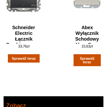
Schneider
Abex
Electric
Wyłącznik
Łącznik
Schodowy
Dwubiegunowy
Abex Onyx
33,76
zł
15,63
zł
Ip44 Czarny
Beżowy
Antracyt
(9002261)
Sprawdź teraz
Sprawdź
Sdd214102
teraz
Zobacz