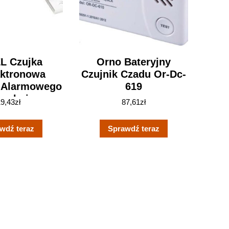
L Czujka
Orno Bateryjny
aktronowa
Czujnik Czadu Or-Dc-
 Alarmowego
619
rzchniowa
19,43
zł
87,61
zł
zna Biała (K-
1 2E)
wdź teraz
Sprawdź teraz