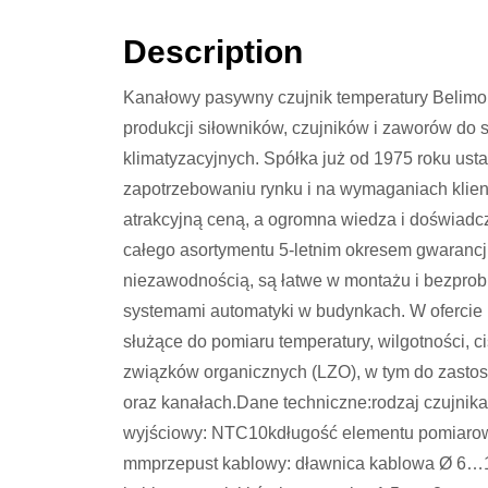
Description
Kanałowy pasywny czujnik temperatury Belimo
produkcji siłowników, czujników i zaworów do
klimatyzacyjnych. Spółka już od 1975 roku ust
zapotrzebowaniu rynku i na wymaganiach klien
atrakcyjną ceną, a ogromna wiedza i doświadc
całego asortymentu 5-letnim okresem gwarancji
niezawodnością, są łatwe w montażu i bezprob
systemami automatyki w budynkach. W ofercie p
służące do pomiaru temperatury, wilgotności, c
związków organicznych (LZO), w tym do zasto
oraz kanałach.Dane techniczne:rodzaj czujni
wyjściowy: NTC10kdługość elementu pomiaro
mmprzepust kablowy: dławnica kablowa Ø 6…