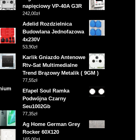
napięciowy VP-40A G3R
242,00
zł
Adelid Rozdzielnica
Budowlana Jednofazowa
4x230V
53,90
zł
Karlik Gniazdo Antenowe
Rtv-Sat Multimedialne
Trend Brązowy Metalik ( 9GM )
77,55
zł
emium
Efapel Soul Ramka
Podwójna Czarny
Seu1002Gb
77,35
zł
Ag Home German Grey
Rocker 60X120
165,00
zł