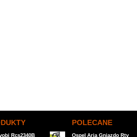
ODUKTY
POLECANE
Ryobi Rcs2340B
Ospel Aria Gniazdo Rtv