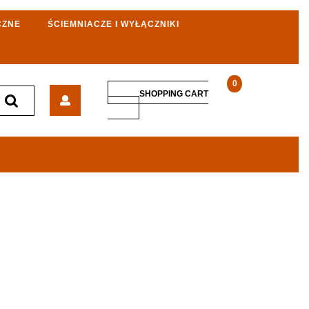
CZNE
ŚCIEMNIACZE I WYŁĄCZNIKI
0
Kanałowy
SHOPPING CART
pasywny
SHOPPING
CART
czujnik
temperatury
Belimo
01DT-
1LL