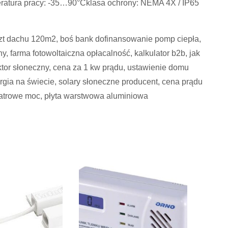
ratura pracy: -35…90°Cklasa ochrony: NEMA 4X / IP65
oszt dachu 120m2, boś bank dofinansowanie pomp ciepła,
y, farma fotowoltaiczna opłacalność, kalkulator b2b, jak
lektor słoneczny, cena za 1 kw prądu, ustawienie domu
gia na świecie, solary słoneczne producent, cena prądu
 wiatrowe moc, płyta warstwowa aluminiowa