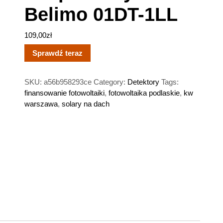
Belimo 01DT-1LL
109,00
zł
Sprawdź teraz
SKU:
a56b958293ce
Category:
Detektory
Tags:
finansowanie fotowoltaiki
,
fotowoltaika podlaskie
,
kw
warszawa
,
solary na dach