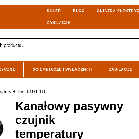
SKLEP
BLOG
GNIAZDA ELEKTRY
ZASILACZE
RYCZNE
ŚCIEMNIACZE I WYŁĄCZNIKI
ZASILACZE
ratury Belimo 01DT-1LL
Kanałowy pasywny
czujnik
temperatury