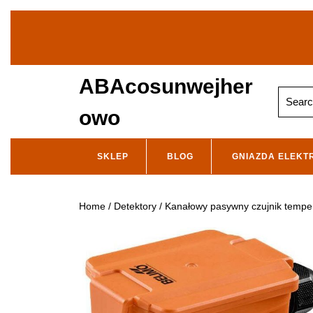
Skip
to
content
ABAcosunwejher
Search
for:
owo
SKLEP
BLOG
GNIAZDA ELEKT
Home
/
Detektory
/ Kanałowy pasywny czujnik tempe