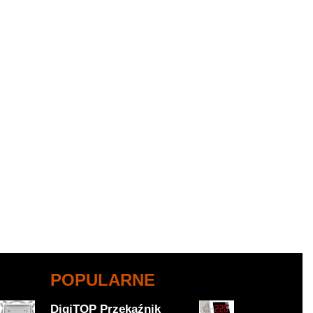
POPULARNE
DigiTOP Przekaźnik