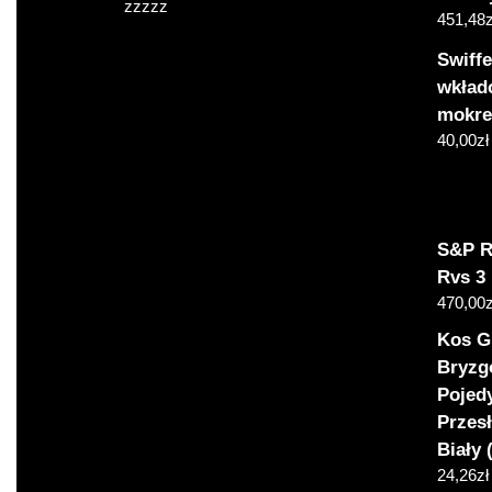
zzzzz
451,48
z
Swiff
wkład
mokr
40,00
zł
S&P R
Rvs 3
470,00
z
Kos G
Bryzg
Pojed
Przes
Biały 
24,26
zł