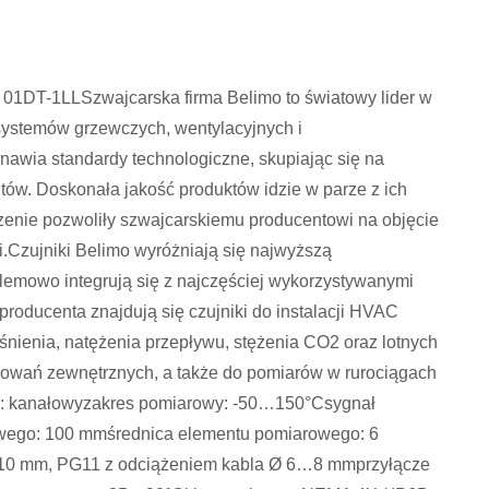
 01DT-1LLSzwajcarska firma Belimo to światowy lider w
 systemów grzewczych, wentylacyjnych i
anawia standardy technologiczne, skupiając się na
tów. Doskonała jakość produktów idzie w parze z ich
zenie pozwoliły szwajcarskiemu producentowi na objęcie
.Czujniki Belimo wyróżniają się najwyższą
lemowo integrują się z najczęściej wykorzystywanymi
roducenta znajdują się czujniki do instalacji HVAC
iśnienia, natężenia przepływu, stężenia CO2 oraz lotnych
sowań zewnętrznych, a także do pomiarów w rurociągach
ka: kanałowyzakres pomiarowy: -50…150°Csygnał
wego: 100 mmśrednica elementu pomiarowego: 6
10 mm, PG11 z odciążeniem kabla Ø 6…8 mmprzyłącze