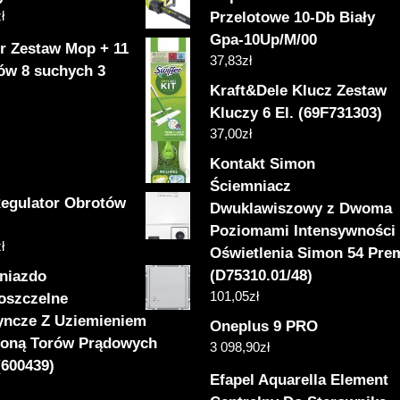
ł
Przelotowe 10-Db Biały
Gpa-10Up/M/00
er Zestaw Mop + 11
37,83
zł
ów 8 suchych 3
Kraft&Dele Klucz Zestaw
e
Kluczy 6 El. (69F731303)
37,00
zł
Kontakt Simon
Ściemniacz
egulator Obrotów
Dwuklawiszowy z Dwoma
Poziomami Intensywności
ł
Oświetlenia Simon 54 Pr
(D75310.01/48)
niazdo
101,05
zł
oszczelne
yncze Z Uziemieniem
Oneplus 9 PRO
łoną Torów Prądowych
3 098,90
zł
(600439)
Efapel Aquarella Element