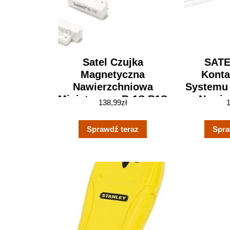
Satel Czujka
SATE
Magnetyczna
Kont
Nawierzchniowa
Systemu
Miniaturowa B-1S B1S
Nawie
138,99
zł
Magnetyc
Sprawdź teraz
Spra