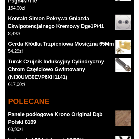
Psgh4M/Tfe
154,00
zł
Kontakt Simon Pokrywa Gniazda
Ekwipotencjalnego Kremowy Dge1P/41
8,49
zł
Gerda Kłódka Trzpieniowa Mosiężna 65Mm
54,29
zł
Turck Czujnik Indukcyjny Cylindryczny
Chrom Częściowo Gwintowany
(NI30UM30EVP6XH1141)
617,00
zł
POLECANE
Panele podłogowe Krono Original Dąb
Polski 8169
69,99
zł