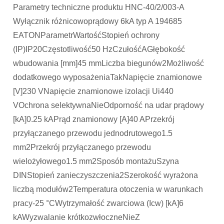
Parametry techniczne produktu HNC-40/2/003-A
Wyłącznik różnicowoprądowy 6kA typ A 194685
EATONParametrWartośćStopień ochrony
(IP)IP20Częstotliwość50 HzCzułośćAGłębokość
wbudowania [mm]45 mmLiczba biegunów2Możliwość
dodatkowego wyposażeniaTakNapięcie znamionowe
[V]230 VNapięcie znamionowe izolacji Ui440
VOchrona selektywnaNieOdporność na udar prądowy
[kA]0.25 kAPrąd znamionowy [A]40 APrzekrój
przyłączanego przewodu jednodrutowego1.5
mm2Przekrój przyłączanego przewodu
wielożyłowego1.5 mm2Sposób montażuSzyna
DINStopień zanieczyszczenia2Szerokość wyrażona
liczbą modułów2Temperatura otoczenia w warunkach
pracy-25 °CWytrzymałość zwarciowa (Icw) [kA]6
kAWyzwalanie krótkozwłoczneNieZ