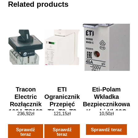
Related products
Tracon
ETI
Eti-Polam
Electric
Ogranicznik
Wkładka
Rozłącznik
Przepięć
Bezpiecznikowa
100A TS103
T1, T2, T3
Kombi Nh00C
236,92
zł
121,15
zł
10,50
zł
(B, C, D)
40A Gg/Gl 500V
ETITEC ML
Wt-00C
Sprawdź
Sprawdź
Sprawdź teraz
T123 300
004181210
teraz
teraz