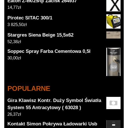
Eaton Z-ek/25/ql Zacisk 264937
14,77
zł
Pirotec SITAC 300/1
3 825,50
zł
Stargres Siena Beige 15,5x62
52,38
zł
Soppec Spray Farba Cementowa 0,5l
30,00
zł
POPULARNE
Gira Klawisz Kontr. Duży Symbol Światła
System 55 Antracytowy ( 63028 )
26,37
zł
Kontakt Simon Pokrywa Ładowarki Usb