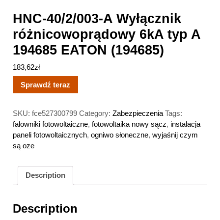
HNC-40/2/003-A Wyłącznik
różnicowoprądowy 6kA typ A
194685 EATON (194685)
183,62
zł
Sprawdź teraz
SKU:
fce527300799
Category:
Zabezpieczenia
Tags:
falowniki fotowoltaiczne
,
fotowoltaika nowy sącz
,
instalacja
paneli fotowoltaicznych
,
ogniwo słoneczne
,
wyjaśnij czym
są oze
Description
Description