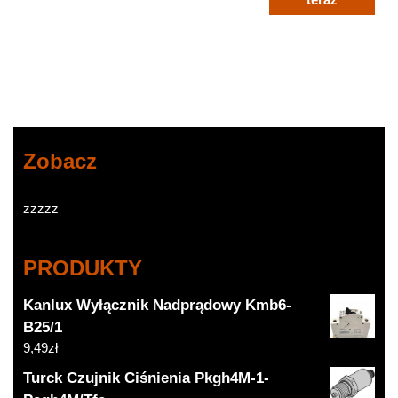
Zobacz
zzzzz
PRODUKTY
Kanlux Wyłącznik Nadprądowy Kmb6-
B25/1
9,49
zł
Turck Czujnik Ciśnienia Pkgh4M-1-