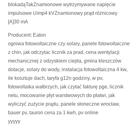
blokadąTakZnamionowe wytrzymywane napięcie
impulsowe Uimp4 kVZnamionowy prąd różnicowy
[A]30 mA
Producent: Eaton
ogniwa fotowoltaiczne czy solary, panele fotowoltaiczne
z chin, jak odczytac licznik za prad, cena wentylacji
mechanicznej z odzyskiem ciepła, gmina kleszczów
dotacje, solary do wody, instalacja fotowoltaiczna 4 kw,
ile kosztuje dach, taryfa g12n godziny, w pv,
fotowoltaika wałbrzych, jak czytać fakturę pge, licznik
netu, mocowanie płyt warstwowych do płatwi, jak
wyliczyć zużycie prądu, panele słoneczne wrocław,
bauer pv, tauron cena za 1 kwh, pv online
yyyyy