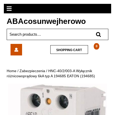
Skip
Open
to
content
Menu
ABAcosunwejherowo
Search
for:
HNC-
0
SHOPPING
SHOPPING CART
40/2/003-
CART
A
Wyłącznik
różnicowoprądowy
Home
/
Zabezpieczenia
/ HNC-40/2/003-A Wyłącznik
6kA
różnicowoprądowy 6kA typ A 194685 EATON (194685)
typ
A
194685
EATON
(194685)