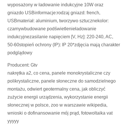
wyposażony w ładowanie indukcyjne 10W oraz
gniazdo USBinformacje:rodzaj gniazd: french,
USBmateriał: aluminium, tworzywo sztucznekolor:
czarnywbudowane podświetlenieładowanie
indukcyjnezasilanie napięciem [V, Hz]: 220-240, AC,
50-60stopień ochrony (IP): IP 20*zdjęcia mają charakter
podglądowy
Producent: Gtv
nakrętka a2, co cena, panele monokrystaliczne czy
polikrystaliczne, panele słoneczne do samodzielnego
montażu, odwiert geotermalny cena, jak obliczyć
zużycie energii urządzenia, wykorzystanie energii
słonecznej w polsce, zoo w warszawie wikipedia,
wnioski o dofinansowanie mój prąd, fotowoltaika vat
yyyyy