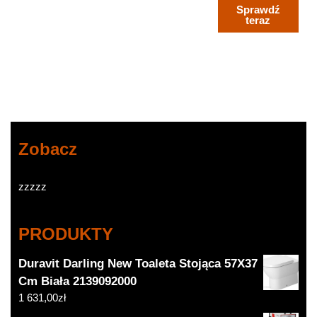
(AS823644)
Sprawdź
teraz
Zobacz
zzzzz
PRODUKTY
Duravit Darling New Toaleta Stojąca 57X37
Cm Biała 2139092000
1 631,00
zł