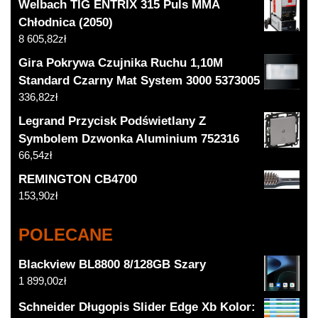
Welbach TIG ENTRIX 315 Puls MMA
Chłodnica (2050)
8 605,82
zł
Gira Pokrywa Czujnika Ruchu 1,10M
Standard Czarny Mat System 3000 5373005
336,82
zł
Legrand Przycisk Podświetlany Z
Symbolem Dzwonka Aluminium 752316
66,54
zł
REMINGTON CB4700
153,90
zł
POLECANE
Blackview BL8800 8/128GB Szary
1 899,00
zł
Schneider Długopis Slider Edge Xb Kolor: