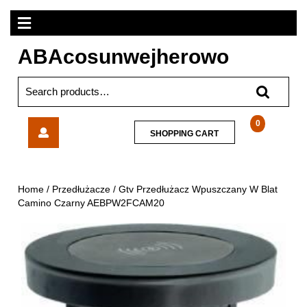
Skip
Open
to
content
Menu
ABAcosunwejherowo
Search
for:
Gtv
0
SHOPPING
SHOPPING CART
Przedłużacz
CART
Wpuszczany
W
Blat
Home
/
Przedłużacze
/ Gtv Przedłużacz Wpuszczany W Blat
Camino
Camino Czarny AEBPW2FCAM20
Czarny
AEBPW2FCAM20