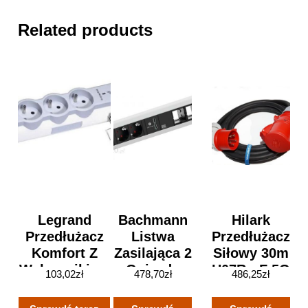
Related products
Legrand
Bachmann
Hilark
Przedłużacz
Listwa
Przedłużacz
Komfort Z
Zasilająca 2
Siłowy 30m
Wyłącznikiem
Gniazda
H07Rn-F 5G
103,02
zł
478,70
zł
486,25
zł
Ochronnikiem
Schuko +
2,5mm2
4 Gniazda Z
Ładowarka
Wtyczka