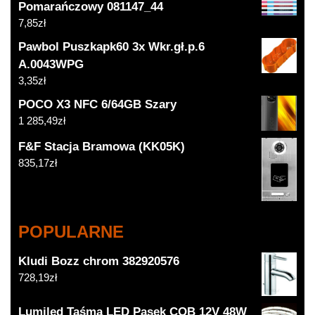
Pomarańczowy 081147_44
7,85
zł
Pawbol Puszkapk60 3x Wkr.gł.p.6
A.0043WPG
3,35
zł
POCO X3 NFC 6/64GB Szary
1 285,49
zł
F&F Stacja Bramowa (KK05K)
835,17
zł
POPULARNE
Kludi Bozz chrom 382920576
728,19
zł
Lumiled Taśma LED Pasek COB 12V 48W