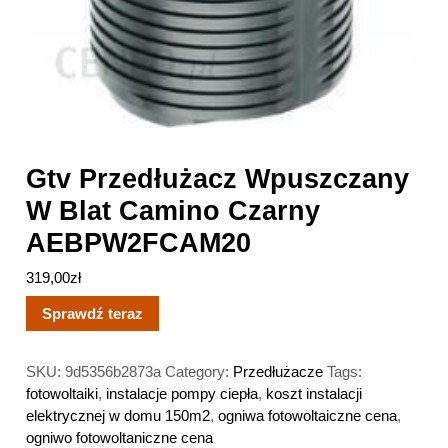
Gtv Przedłużacz Wpuszczany
W Blat Camino Czarny
AEBPW2FCAM20
319,00
zł
Sprawdź teraz
SKU:
9d5356b2873a
Category:
Przedłużacze
Tags:
fotowoltaiki
,
instalacje pompy ciepła
,
koszt instalacji
elektrycznej w domu 150m2
,
ogniwa fotowoltaiczne cena
,
ogniwo fotowoltaniczne cena