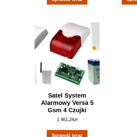
Satel System
Alarmowy Versa 5
Gsm 4 Czujki
1 461,24
zł
Sprawdź teraz