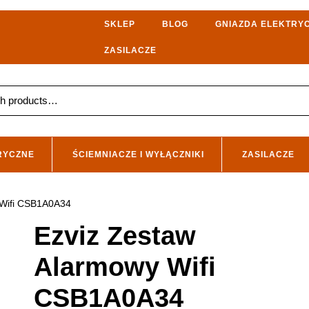
SKLEP
BLOG
GNIAZDA ELEKTRY
ZASILACZE
RYCZNE
ŚCIEMNIACZE I WYŁĄCZNIKI
ZASILACZE
 Wifi CSB1A0A34
Ezviz Zestaw
Alarmowy Wifi
CSB1A0A34