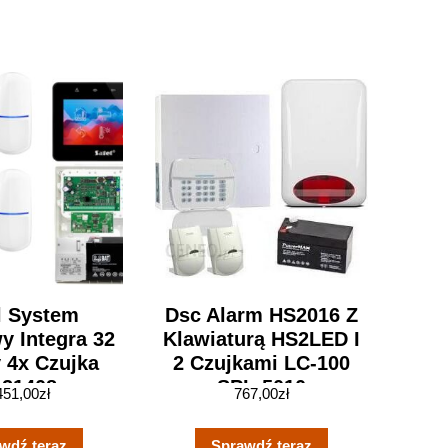
l System
Dsc Alarm HS2016 Z
y Integra 32
Klawiaturą HS2LED I
 4x Czujka
2 Czujkami LC-100
21408
SPL-5010
451,00
zł
767,00
zł
wdź teraz
Sprawdź teraz