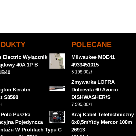
ODUKTY
POLECANE
 Electric Wyłącznik
Milwaukee MDE41
ądowy 40A 1P B
4933451015
5 198,00
zł
1B40
Zmywarka LOFRA
gton Keratin
Dolcevita 60 Avorio
ct S8598
DISHWASHER/S
ł
7 999,00
zł
 Polo Puszka
Kraj Kabel Teletechniczny
lacyjna Pojedyncza
6x0,5mYtdy Mercor 100m
ntażu W Profilach Typu C
26913