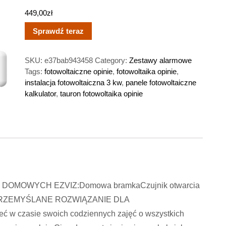
449,00
zł
Sprawdź teraz
SKU:
e37bab943458
Category:
Zestawy alarmowe
Tags:
fotowoltaiczne opinie
,
fotowoltaika opinie
,
instalacja fotowoltaiczna 3 kw
,
panele fotowoltaiczne
kalkulator
,
tauron fotowoltaika opinie
MOWYCH EZVIZ:Domowa bramkaCzujnik otwarcia
ciskPRZEMYŚLANE ROZWIĄZANIE DLA
 czasie swoich codziennych zajęć o wszystkich