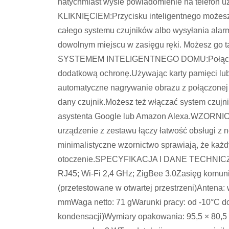
natychmiast wyśle powiadomienie na telef
KLIKNIĘCIEM:Przycisku inteligentnego możesz 
całego systemu czujników albo wysyłania alar
dowolnym miejscu w zasięgu ręki. Możesz g
SYSTEMEM INTELIGENTNEGO DOMU:Połącz swo
dodatkową ochronę.Używając karty pamięci lub
automatyczne nagrywanie obrazu z połączonej 
dany czujnik.Możesz też włączać system czuj
asystenta Google lub Amazon Alexa.WZO
urządzenie z zestawu łączy łatwość obsługi z
minimalistyczne wzornictwo sprawiają, że każ
otoczenie.SPECYFIKACJA I DANE TECHNICZNE
RJ45; Wi-Fi 2,4 GHz; ZigBee 3.0Zasięg komuni
(przetestowane w otwartej przestrzeni)Anten
mmWaga netto: 71 gWarunki pracy: od -10°C do
kondensacji)Wymiary opakowania: 95,5 × 80,5 