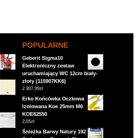
POPULARNE
Geberit Sigma10
Elektroniczny zestaw
uruchamiający WC 12cm biały-
złoty (115907KK6)
2 307,99
zł
Erko Końcówka Oczkowa
Izolowana Koe 25mm M6
KOE62550
2,05
zł
Śnieżka Barwy Natury 192