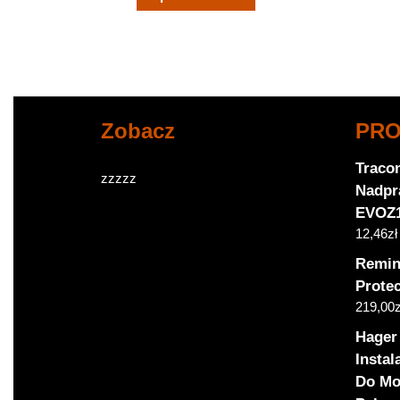
Zobacz
PR
Tracon
zzzzz
Nadpr
EVOZ
12,46
zł
Remin
Prote
219,00
z
Hager
Insta
Do Mo