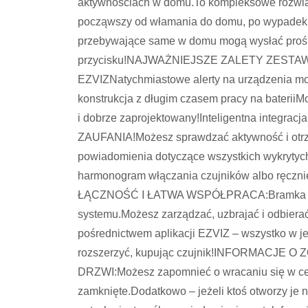
aktywnościach w domu.To kompleksowe rozwiąz
począwszy od włamania do domu, po wypadek z
przebywające same w domu mogą wysłać prośb
przycisku!NAJWAŻNIEJSZE ZALETY ZESTAWU:Ła
EZVIZNatychmiastowe alerty na urządzenia mo
konstrukcja z długim czasem pracy na bateri
i dobrze zaprojektowany!Inteligentna integ
ZAUFANIA!Możesz sprawdzać aktywność i otrz
powiadomienia dotyczące wszystkich wykrytyc
harmonogram włączania czujników albo ręczn
ŁĄCZNOŚĆ I ŁATWA WSPÓŁPRACA:Bramka A3 pe
systemu.Możesz zarządzać, uzbrajać i odbierać
pośrednictwem aplikacji EZVIZ – wszystko w j
rozszerzyć, kupując czujnik!INFORMACJ
DRZWI:Możesz zapomnieć o wracaniu się w celu
zamknięte.Dodatkowo – jeżeli ktoś otworzy je 