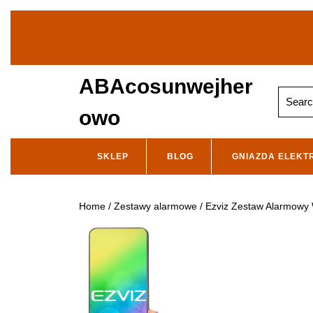
Skip
to
content
ABAcosunwejher
Search
for:
owo
SKLEP
BLOG
GNIAZDA ELEKT
Home
/
Zestawy alarmowe
/ Ezviz Zestaw Alarmowy