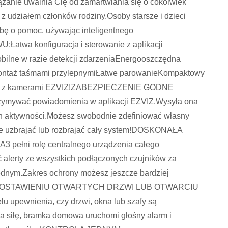
anie uwalnia Cię od zamartwiania się o cokolwiek
 udziałem członków rodziny.Osoby starsze i dzieci
ę o pomoc, używając inteligentnego
twa konfiguracja i sterowanie z aplikacji
bilne w razie detekcji zdarzeniaEnergooszczędna
iMontaż taśmami przylepnymiŁatwe parowanieKompaktowy
racja z kamerami EZVIZ!ZABEZPIECZENIE GODNE
ymywać powiadomienia w aplikacji EZVIZ.Wysyła ona
h aktywności.Możesz swobodnie zdefiniować własny
ie uzbrajać lub rozbrajać cały system!DOSKONAŁA
łni rolę centralnego urządzenia całego
 alerty ze wszystkich podłączonych czujników za
ednym.Zakres ochrony możesz jeszcze bardziej
E O ZOSTAWIENIU OTWARTYCH DRZWI LUB OTWARCIU
 upewnienia, czy drzwi, okna lub szafy są
na siłę, bramka domowa uruchomi głośny alarm i