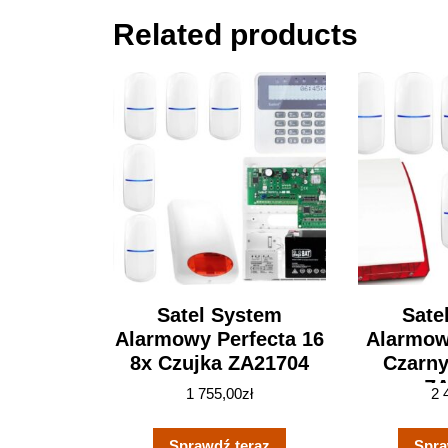
Related products
Satel System
Sate
Alarmowy Perfecta 16
Alarmow
8x Czujka ZA21704
Czarny
ZA
1 755,00
zł
2 
Sprawdź teraz
Spra