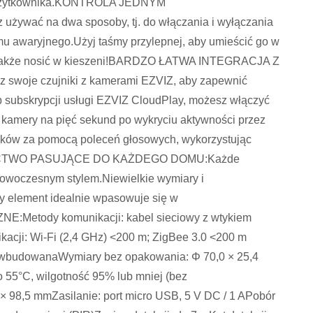
on użytkownika.KONTROLA JEDNYM
używać na dwa sposoby, tj. do włączania i wyłączania
mu awaryjnego.Użyj taśmy przylepnej, aby umieścić go w
o także nosić w kieszeni!BARDZO ŁATWA INTEGRACJA Z
je czujniki z kamerami EZVIZ, aby zapewnić
 subskrypcji usługi EZVIZ CloudPlay, możesz włączyć
kamery na pięć sekund po wykryciu aktywności przez
ników za pomocą poleceń głosowych, wykorzystując
RNICTWO PASUJĄCE DO KAŻDEGO DOMU:Każde
 nowoczesnym stylem.Niewielkie wymiary i
dy element idealnie wpasowuje się w
:Metody komunikacji: kabel sieciowy z wtykiem
kacji: Wi-Fi (2,4 GHz) <200 m; ZigBee 3.0 <200 m
a: wbudowanaWymiary bez opakowania: Φ 70,0 × 25,4
 55°C, wilgotność 95% lub mniej (bez
× 98,5 mmZasilanie: port micro USB, 5 V DC / 1 APobór