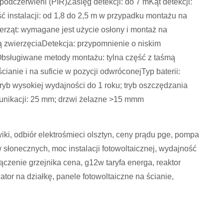
podczerwieni (PIR)Zasięg detekcji: do 7 mKąt detekcji:
 instalacji: od 1,8 do 2,5 m w przypadku montażu na
erząt: wymagane jest użycie osłony i montaż na
 zwierzęciaDetekcja: przypomnienie o niskim
bsługiwane metody montażu: tylna część z taśmą
anie i na suficie w pozycji odwróconejTyp baterii:
ryb wysokiej wydajności do 1 roku; tryb oszczędzania
munikacji: 25 mm; drzwi żelazne >15 mmm
wiki, odbiór elektrośmieci olsztyn, ceny prądu pge, pompa
w słonecznych, moc instalacji fotowoltaicznej, wydajność
łączenie grzejnika cena, g12w taryfa energa, reaktor
ator na działkę, panele fotowoltaiczne na ścianie,