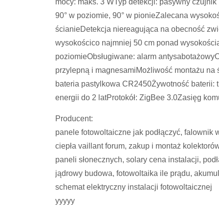
mocy: maks. 3 WTyp detekcji: pasywny czujnik 
90° w poziomie, 90° w pionieZalecana wysokość
ścianieDetekcja niereagująca na obecność zwi
wysokościco najmniej 50 cm ponad wysokością
poziomieObsługiwane: alarm antysabotażowyO
przylepną i magnesamiMożliwość montażu na ści
bateria pastylkowa CR2450Żywotność baterii: t
energii do 2 latProtokół: ZigBee 3.0Zasięg ko
Producent:
panele fotowoltaiczne jak podłączyć, falownik 
ciepła vaillant forum, zakup i montaż kolektoró
paneli słonecznych, solary cena instalacji, pod
jądrowy budowa, fotowoltaika ile prądu, akumul
schemat elektryczny instalacji fotowoltaicznej
yyyyy