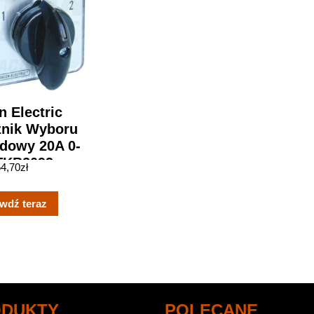
n Electric
znik Wyboru
dowy 20A 0-
 TKB2093
54,70
zł
wdź teraz
ODUKTY
POLECANE