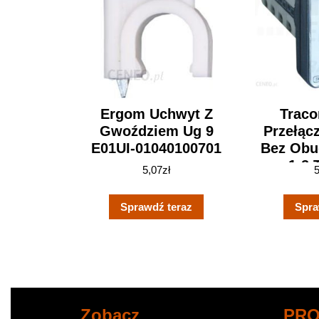
Ergom Uchwyt Z
Traco
Gwoździem Ug 9
Przełąc
E01UI-01040100701
Bez Obu
1-2
5,07
zł
Sprawdź teraz
Spra
Zobacz
PR