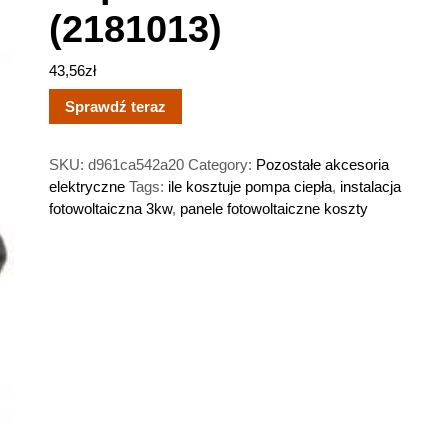
(2181013)
43,56
zł
Sprawdź teraz
SKU:
d961ca542a20
Category:
Pozostałe akcesoria
elektryczne
Tags:
ile kosztuje pompa ciepła
,
instalacja
fotowoltaiczna 3kw
,
panele fotowoltaiczne koszty