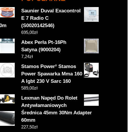
Saunier Duval Exacontrol
E 7 Radio C
50m
(S0020142546)
695,00
zł
Abex Perła Pt-16Ph
Satyna (9000204)
7,24
zł
Stamos Power² Stamos
Power Spawarka Mma 160
A Igbt 230 V Sarc 160
589,00
zł
Lexman Napęd Do Rolet
Antywłamaniowych
Średnica 45mm 30Nm Adapter
60mm
227,50
zł