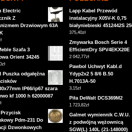
 Electric
Lapp Kabel Przewód
cznik Z
instalacyjny X05V-K 0,75
nizmem Drzwiowym 63A
białyniebieski 4512442S 2
375,40
zł
4K
ł
Zmywarka Bosch Serie 4
Meble Szafa 3
EfficientDry SPV4EKX20E
2 042,77
zł
owa Orient 34245
0
zł
Pawbol Uchwyt Kabl.d
l Puszka odgałęźna
Ydyp2x2 5 8/6 B.50
acisków
H.7013A-50
3,15
zł
30x77mm IP66/ip67 szara
ywo kf 1000 h 62000087
Piła DeWalt DCS369M2
ł
1 723,82
zł
 Przycisk
Galmet wymiennik C.W.U.
kowy Pdm-231 Do
z podwójną wężownicą
lacji Dzwonkowych
SGW(L) 140L (21-148000)