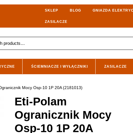
SKLEP
BLOG
GNIAZDA ELEKTRY
ZASILACZE
RYCZNE
ŚCIEMNIACZE I WYŁĄCZNIKI
ZASILACZE
 Ogranicznik Mocy Osp-10 1P 20A (2181013)
Eti-Polam
Ogranicznik Mocy
Osp-10 1P 20A