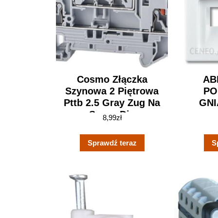
Cosmo Złączka
AB
Szynowa 2 Piętrowa
PO
Pttb 2.5 Gray Zug Na
GNI
Szynę Din
8,99
zł
(ZŁĄCZKAPTTB25GRAY)
Sprawdź teraz
S