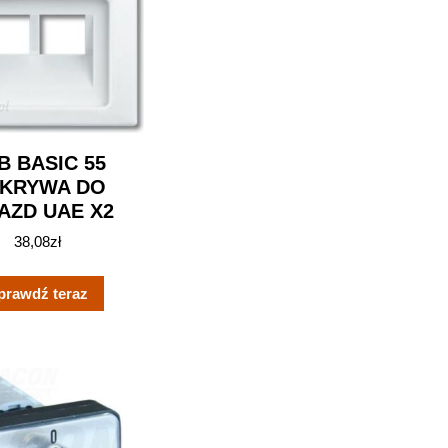
B BASIC 55
KRYWA DO
AZD UAE X2
38,08
zł
prawdź teraz