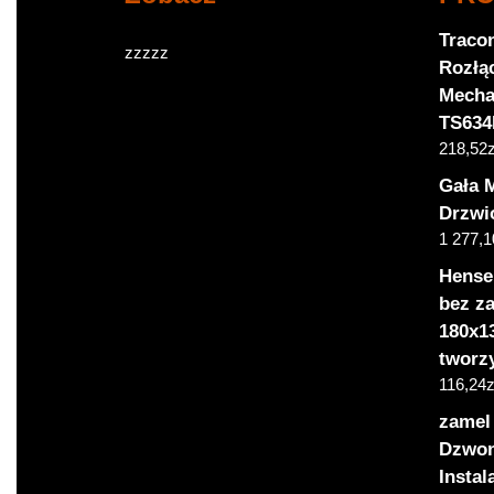
Tracon
zzzzz
Rozłą
Mecha
TS63
218,52
z
Gała 
Drzwi
1 277,1
Hense
bez z
180x1
tworz
116,24
z
zamel
Dzwon
Insta