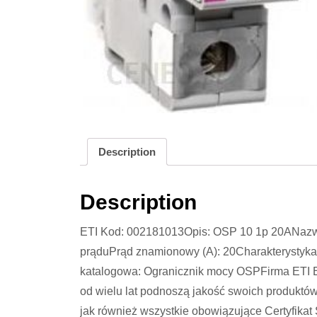
Description
Description
ETI Kod: 002181013Opis: OSP 10 1p 20ANazwa
prąduPrąd znamionowy (A): 20Charakterystyka
katalogowa: Ogranicznik mocy OSPFirma ETI Ele
od wielu lat podnoszą jakość swoich produktów
jak również wszystkie obowiązujące Certyfika