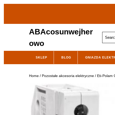
Skip
to
content
ABAcosunwejher
Search
for:
owo
SKLEP
BLOG
GNIAZDA ELEKT
Home
/
Pozostałe akcesoria elektryczne
/ Eti-Polam