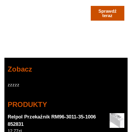
Sprawdź
teraz
Zobacz
zzzzz
PRODUKTY
Relpol Przekaźnik RM96-3011-35-1006
852831
12,77
zł