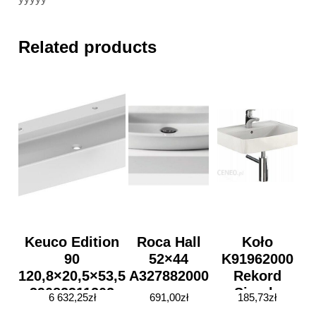
Related products
Keuco Edition
Roca Hall
Koło
90
52×44
K91962000
120,8×20,5×53,5
A327882000
Rekord
39082311202
Simple
6 632,25
zł
691,00
zł
185,73
zł
60×45,5