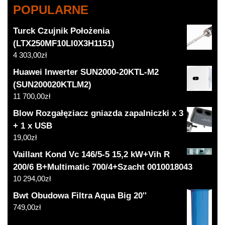
POPULARNE
Turck Czujnik Położenia
(LTX250MF10LI0X3H1151)
4 303,00
zł
Huawei Inwerter SUN2000-20KTL-M2
(SUN200020KTLM2)
11 700,00
zł
Blow Rozgałęziacz gniazda zapalniczki x 3
+ 1 x USB
19,00
zł
Vaillant Kond Vc 146/5-5 15,2 kW+Vih R
200/6 B+Multimatic 700/4+Szacht 0010018043
10 294,00
zł
Bwt Obudowa Filtra Aqua Big 20''
749,00
zł