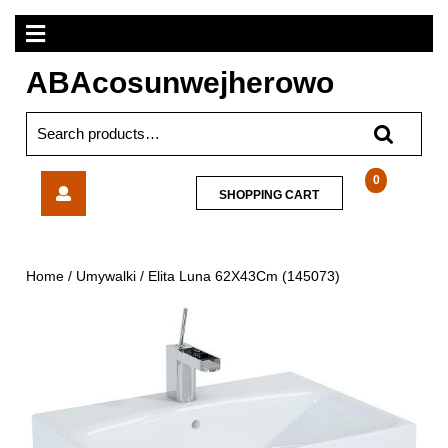
Skip
Open
to
content
Menu
ABAcosunwejherowo
Search
for:
Elita
0
SHOPPING
SHOPPING CART
Luna
CART
62X43Cm
(145073)
Home
/
Umywalki
/ Elita Luna 62X43Cm (145073)