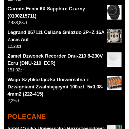
Garmin Fenix 6X Sapphire Czarny
(0100215711)
2 488,88
zł
Legrand 067111 Celiane Gniazdo 2P+Z 16A
Zacis Aut
12,28
zł
Zamel Dzwonek Recorder Dnu-210 8-230V
Ecru (DNU-210_ECR)
151,02
zł
Wago Szybkozłączka Uniwersalna z
Dźwigniami Zwalniającymi 100szt. 5x0,08-
4mm2 (222-415)
2,29
zł
POLECANE
Satel Czujka Uniwersalna Bezprzewodowa