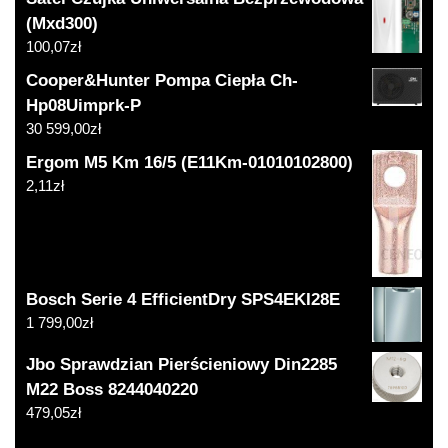
(Mxd300)
100,07
zł
Cooper&Hunter Pompa Ciepła Ch-
Hp08Uimprk-P
30 599,00
zł
Ergom M5 Km 16/5 (E11Km-01010102800)
2,11
zł
Bosch Serie 4 EfficientDry SPS4EKI28E
1 799,00
zł
Jbo Sprawdzian Pierścieniowy Din2285
M22 Boss 8244040220
479,05
zł