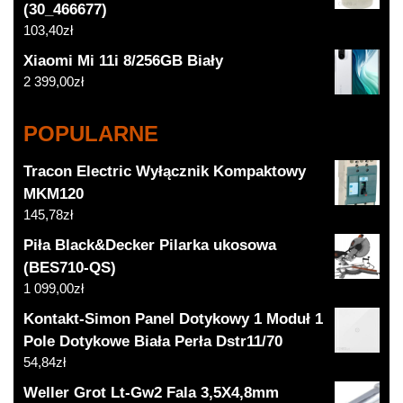
(30_466677)
103,40
zł
Xiaomi Mi 11i 8/256GB Biały
2 399,00
zł
POPULARNE
Tracon Electric Wyłącznik Kompaktowy
MKM120
145,78
zł
Piła Black&Decker Pilarka ukosowa
(BES710-QS)
1 099,00
zł
Kontakt-Simon Panel Dotykowy 1 Moduł 1
Pole Dotykowe Biała Perła Dstr11/70
54,84
zł
Weller Grot Lt-Gw2 Fala 3,5X4,8mm