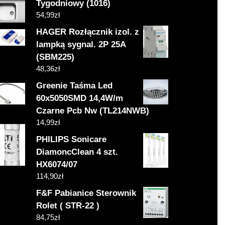
Tygodniowy (1016)
54,99
zł
HAGER Rozłącznik izol. z
lampką sygnal. 2P 25A
(SBM225)
48,36
zł
Greenie Taśma Led
60x5050SMD 14,4W/m
Czarne Pcb Nw (TL214NWB)
14,99
zł
PHILIPS Sonicare
DiamoncClean 4 szt.
HX6074/07
114,90
zł
F&F Pabianice Sterownik
Rolet ( STR-22 )
84,75
zł