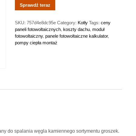
Sprawdź teraz
SKU:
757d4e8dc95e
Category:
Kotły
Tags:
ceny
paneli fotowoltaicznych
,
koszty dachu
,
moduł
fotowoltaiczny
,
panele fotowoltaiczne kalkulator
,
pompy ciepła montaż
wany do spalania węgla kamiennego sortymentu groszek.