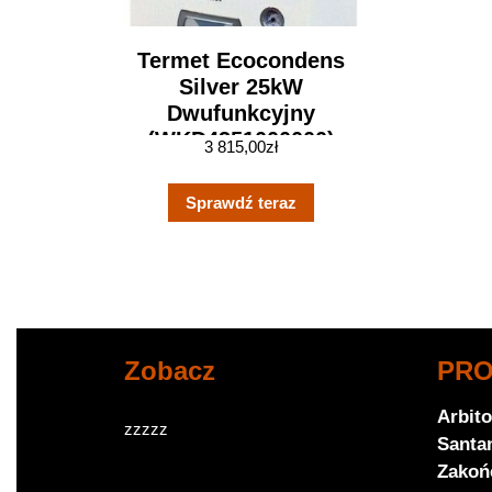
Termet Ecocondens
Silver 25kW
Dwufunkcyjny
(WKD4351000000)
3 815,00
zł
Sprawdź teraz
Zobacz
PR
Arbit
zzzzz
Santa
Zakoń