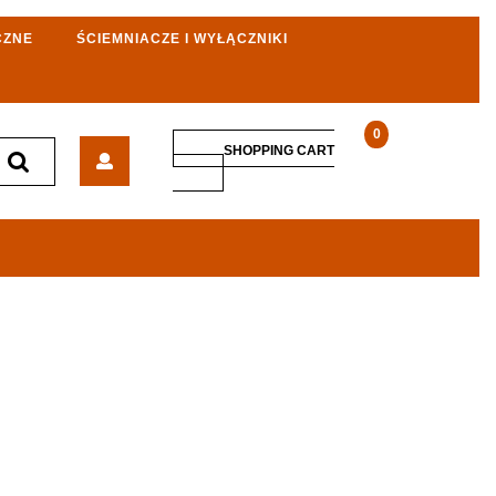
CZNE
ŚCIEMNIACZE I WYŁĄCZNIKI
0
Defro
SHOPPING CART
Komfort
SHOPPING
CART
Eko
Lux
15kW