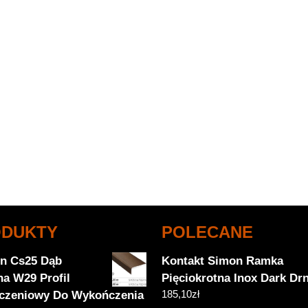
ODUKTY
POLECANE
on Cs25 Dąb
Kontakt Simon Ramka
na W29 Profil
Pięciokrotna Inox Dark Dr
185,10
zł
czeniowy Do Wykończenia