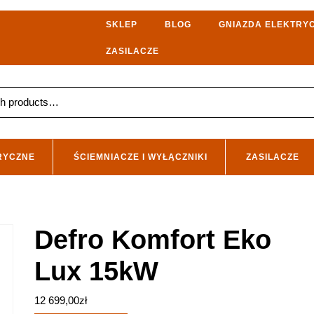
SKLEP
BLOG
GNIAZDA ELEKTRY
ZASILACZE
RYCZNE
ŚCIEMNIACZE I WYŁĄCZNIKI
ZASILACZE
Defro Komfort Eko
Lux 15kW
12 699,00
zł