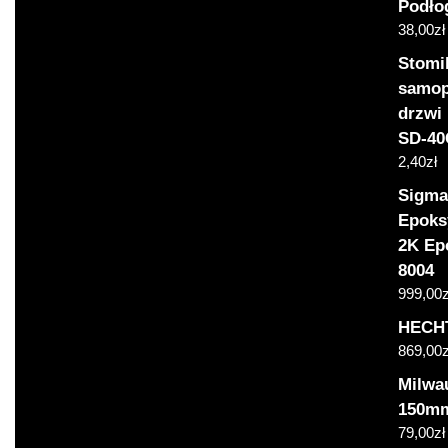
Podło
38,00
zł
Stomi
samop
drzwi
SD-40
2,40
zł
Sigma
Epoks
2K Ep
8004
999,00
z
HECH
869,00
z
Milwa
150mm
79,00
zł