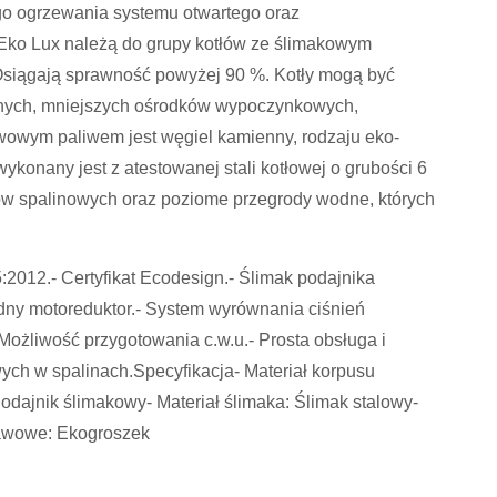
go ogrzewania systemu otwartego oraz
Eko Lux należą do grupy kotłów ze ślimakowym
 Osiągają sprawność powyżej 90 %. Kotły mogą być
nych, mniejszych ośrodków wypoczynkowych,
awowym paliwem jest węgiel kamienny, rodzaju eko-
konany jest z atestowanej stali kotłowej o grubości 6
ów spalinowych oraz poziome przegrody wodne, których
2012.- Certyfikat Ecodesign.- Ślimak podajnika
ny motoreduktor.- System wyrównania ciśnień
Możliwość przygotowania c.w.u.- Prosta obsługa i
wych w spalinach.Specyfikacja- Materiał korpusu
dajnik ślimakowy- Materiał ślimaka: Ślimak stalowy-
tawowe: Ekogroszek