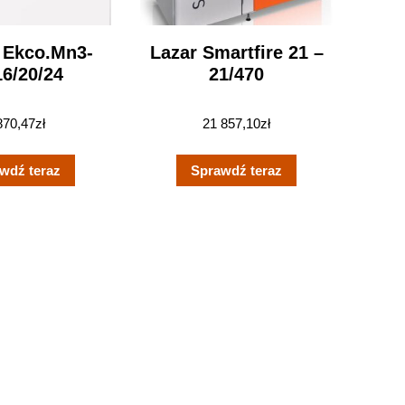
 Ekco.Mn3-
Lazar Smartfire 21 –
16/20/24
21/470
870,47
zł
21 857,10
zł
wdź teraz
Sprawdź teraz