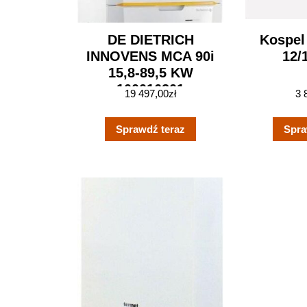
DE DIETRICH
Kospel
INNOVENS MCA 90i
12/
15,8-89,5 KW
100016201
19 497,00
zł
3 
Sprawdź teraz
Spra