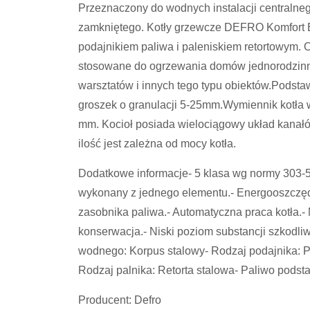
Przeznaczony do wodnych instalacji centralne
zamkniętego. Kotły grzewcze DEFRO Komfort 
podajnikiem paliwa i paleniskiem retortowym.
stosowane do ogrzewania domów jednorodzin
warsztatów i innych tego typu obiektów.Podst
groszek o granulacji 5-25mm.Wymiennik kotła wy
mm. Kocioł posiada wielociągowy układ kanał
ilość jest zależna od mocy kotła.
Dodatkowe informacje- 5 klasa wg normy 303-5:
wykonany z jednego elementu.- Energooszczęd
zasobnika paliwa.- Automatyczna praca kotła.- 
konserwacja.- Niski poziom substancji szkodli
wodnego: Korpus stalowy- Rodzaj podajnika: Po
Rodzaj palnika: Retorta stalowa- Paliwo pods
Producent: Defro