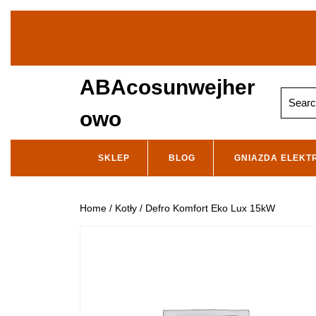
Skip
to
content
ABAcosunwejher
Search
for:
owo
SKLEP
BLOG
GNIAZDA ELEKT
Home
/
Kotły
/ Defro Komfort Eko Lux 15kW