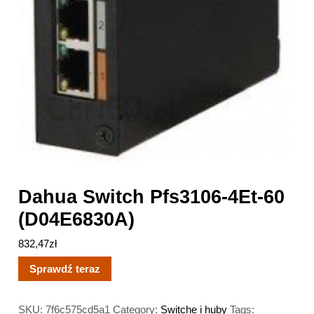
Dahua Switch Pfs3106-4Et-60
(D04E6830A)
832,47
zł
Sprawdź teraz
SKU:
7f6c575cd5a1
Category:
Switche i huby
Tags: