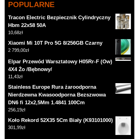
POPULARNE
Tracon Electric Bezpiecznik Cylindryczny
Hbm 22x58 50A
10,68
zł
Xiaomi Mi 10T Pro 5G 8/256GB Czarny
2 799,00
zł
Elpar Przewód Warsztatowy H05Rr-F (Ow)
4X4 Żo /Bębnowy/
11,43
zł
Stainless Europe Rura żaroodporna
Nierdzewna Kwasoodporna Bezszwowa
DN6 fi 12x2,5Mm 1.4841 100Cm
256,19
zł
Koło Rekord 52X35 5Cm Biały (K93101000)
301,99
zł