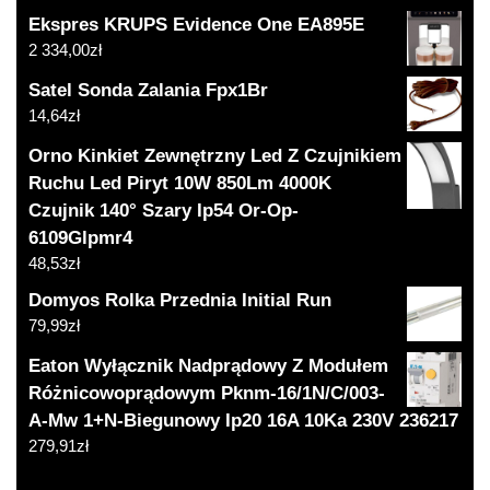
Ekspres KRUPS Evidence One EA895E
2 334,00
zł
Satel Sonda Zalania Fpx1Br
14,64
zł
Orno Kinkiet Zewnętrzny Led Z Czujnikiem
Ruchu Led Piryt 10W 850Lm 4000K
Czujnik 140° Szary Ip54 Or-Op-
6109Glpmr4
48,53
zł
Domyos Rolka Przednia Initial Run
79,99
zł
Eaton Wyłącznik Nadprądowy Z Modułem
Różnicowoprądowym Pknm-16/1N/C/003-
A-Mw 1+N-Biegunowy Ip20 16A 10Ka 230V 236217
279,91
zł