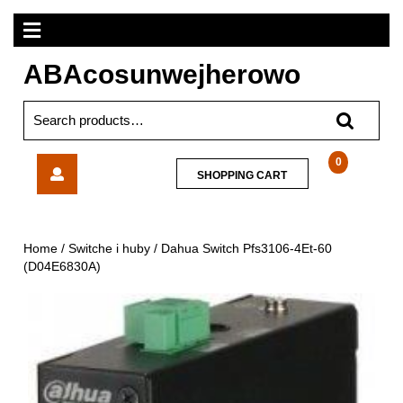
Skip
Open
to
content
Menu
ABAcosunwejherowo
Search
for:
Dahua
0
SHOPPING
SHOPPING CART
Switch
CART
Pfs3106-
4Et-
60
Home
/
Switche i huby
/ Dahua Switch Pfs3106-4Et-60
(D04E6830A)
(D04E6830A)