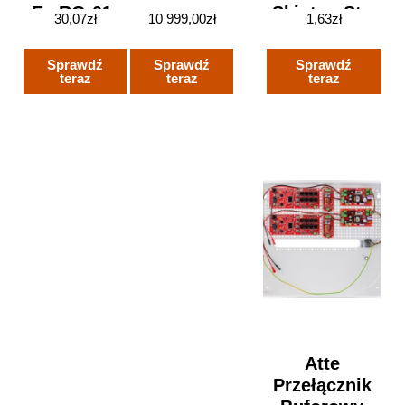
Ex RG-01-
Skintop Str-
30,07
zł
10 999,00
zł
1,63
zł
059
M
M12x1.5mm
Sprawdź
Sprawdź
Sprawdź
Przewód
teraz
teraz
teraz
Dn1-5mm
IP68
Poliamid
Srebrnoszara
53111100
Atte
Przełącznik