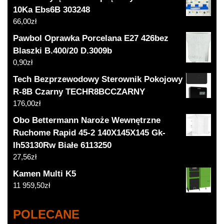
10Ka Ebs6B 303248
66,00
zł
Pawbol Oprawka Porcelana E27 426bez
Blaszki B.400/20 D.3009b
0,90
zł
Tech Bezprzewodowy Sterownik Pokojowy
R-8B Czarny TECHR8BCCZARNY
176,00
zł
Obo Bettermann Naroże Wewnętrzne
Ruchome Rapid 45-2 140X145X145 Gk-
Ih53130Rw Białe 6113250
27,56
zł
Kamen Multi K5
11 959,50
zł
POLECANE