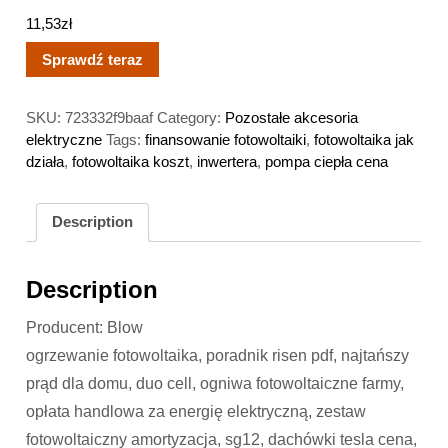
11,53
zł
Sprawdź teraz
SKU:
723332f9baaf
Category:
Pozostałe akcesoria
elektryczne
Tags:
finansowanie fotowoltaiki
,
fotowoltaika jak
działa
,
fotowoltaika koszt
,
inwertera
,
pompa ciepła cena
Description
Description
Producent: Blow
ogrzewanie fotowoltaika, poradnik risen pdf, najtańszy
prąd dla domu, duo cell, ogniwa fotowoltaiczne farmy,
opłata handlowa za energię elektryczną, zestaw
fotowoltaiczny amortyzacja, sg12, dachówki tesla cena,