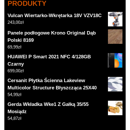
PRODUKTY
Vulcan Wiertarko-Wkrętarka 18V VZV18C
243,00
zł
Panele podłogowe Krono Original Dąb
Polski 8169
69,99
zł
HUAWEI P Smart 2021 NFC 4/128GB
Czarny
699,00
zł
Cersanit Płytka Ścienna Lakeview
Multicolor Structure Błyszcząca 25X40
54,99
zł
Gerda Wkładka Wke1 Z Gałką 35/55
Mosiądz
54,87
zł