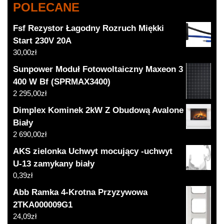
POLECANE
Fsf Rezystor Łagodny Rozruch Miękki
Start 230V 20A
30,00
zł
Sunpower Moduł Fotowoltaiczny Maxeon 3
400 W Bf (SPRMAX3400)
2 295,00
zł
Dimplex Kominek 2kW Z Obudową Avalone
Biały
2 690,00
zł
AKS zielonka Uchwyt mocujący -uchwyt
U-13 zamykany biały
0,39
zł
Abb Ramka 4-Krotna Przyzywowa
2TKA000009G1
24,09
zł