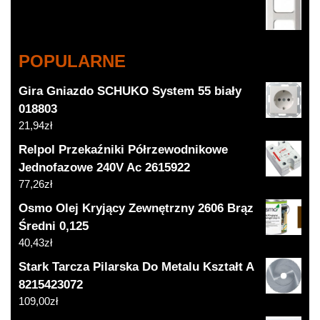
POPULARNE
Gira Gniazdo SCHUKO System 55 biały
018803
21,94
zł
Relpol Przekaźniki Półrzewodnikowe
Jednofazowe 240V Ac 2615922
77,26
zł
Osmo Olej Kryjący Zewnętrzny 2606 Brąz
Średni 0,125
40,43
zł
Stark Tarcza Pilarska Do Metalu Kształt A
8215423072
109,00
zł