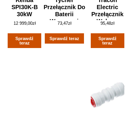
Kehua
Tycner
Tracon
SPI30K-B
Przełącznik Do
Electric
30kW
Baterii
Przełącznik
Wannowej
Wyboru
12 999,00
zł
73,47
zł
95,48
zł
Srebrny
Bez
(CTMA_523741)
Obudowy
Sprawdź
Sprawdź teraz
Sprawdź
25A 0-1-2
teraz
teraz
TKB2594