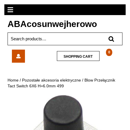
Skip
Open
to
content
Menu
ABAcosunwejherowo
Search
for:
Blow
0
SHOPPING
SHOPPING CART
Przełącznik
CART
Tact
Switch
6X6
Home
/
Pozostałe akcesoria elektryczne
/ Blow Przełącznik
H=6.0mm
Tact Switch 6X6 H=6.0mm 499
499