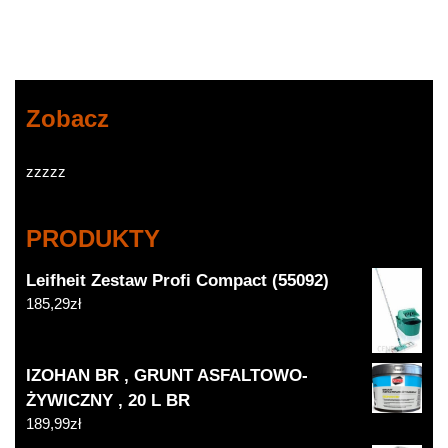
Zobacz
zzzzz
PRODUKTY
Leifheit Zestaw Profi Compact (55092)
185,29
zł
IZOHAN BR , GRUNT ASFALTOWO-
ŻYWICZNY , 20 L BR
189,99
zł