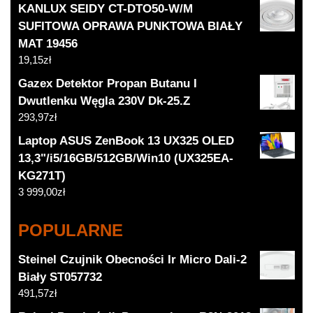
KANLUX SEIDY CT-DTO50-W/M
SUFITOWA OPRAWA PUNKTOWA BIAŁY
MAT 19456
19,15
zł
Gazex Detektor Propan Butanu I
Dwutlenku Węgla 230V Dk-25.Z
293,97
zł
Laptop ASUS ZenBook 13 UX325 OLED
13,3"/i5/16GB/512GB/Win10 (UX325EA-
KG271T)
3 999,00
zł
POPULARNE
Steinel Czujnik Obecności Ir Micro Dali-2
Biały ST057732
491,57
zł