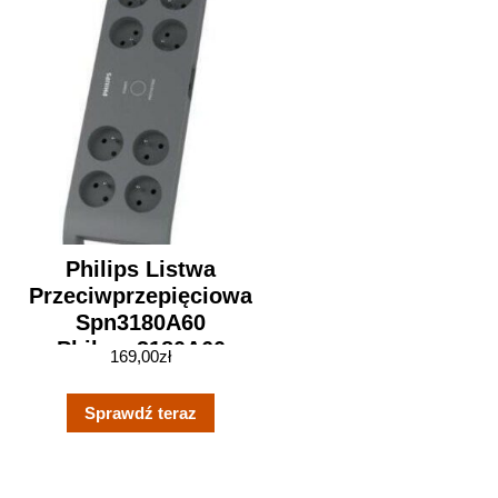
Philips Listwa
Przeciwprzepięciowa
Spn3180A60
Philspn3180A60
169,00
zł
Sprawdź teraz