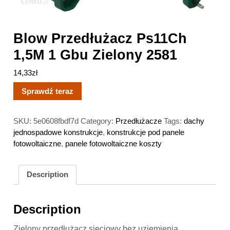
Blow Przedłużacz Ps11Ch
1,5M 1 Gbu Zielony 2581
14,33
zł
Sprawdź teraz
SKU:
5e0608fbdf7d
Category:
Przedłużacze
Tags:
dachy
jednospadowe konstrukcje
,
konstrukcje pod panele
fotowoltaiczne
,
panele fotowoltaiczne koszty
Description
Description
Zielony przedłużacz sieciowy bez uziemienia