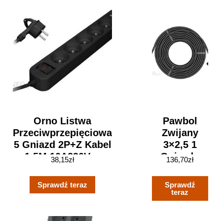
Orno Listwa
Pawbol
Przeciwprzepięciowa
Zwijany
5 Gniazd 2P+Z Kabel
3×2,5 1
1,5M 10A230Vac
Gniazdo
38,15
zł
136,70
zł
Ładowarka 2Xusb
10m Czarny
2,1 (PS1B15M)
Sprawdź teraz
Sprawdź
teraz