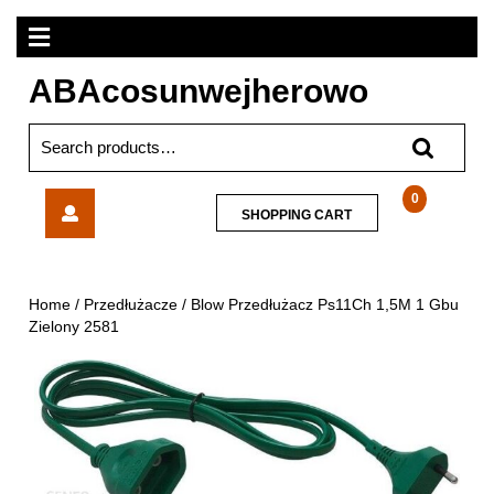
Skip
Open
to
content
Menu
ABAcosunwejherowo
Search
for:
Blow
0
SHOPPING
SHOPPING CART
Przedłużacz
CART
Ps11Ch
1,5M
1
Home
/
Przedłużacze
/ Blow Przedłużacz Ps11Ch 1,5M 1 Gbu
Gbu
Zielony 2581
Zielony
2581