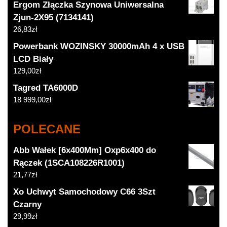
Ergom Złączka Szynowa Uniwersalna
Zjun-2X95 (7134141)
26,83
zł
Powerbank WOZINSKY 30000mAh 4 x USB
LCD Biały
129,00
zł
Tagred TA6000D
18 999,00
zł
POLECANE
Abb Wałek [6x400Mm] Oxp6x400 do
Rączek (1SCA108226R1001)
21,77
zł
Xo Uchwyt Samochodowy C66 3Szt
Czarny
29,99
zł