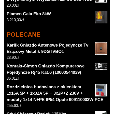
20,00
zł
Plamen Gala Eko 8kW
3 210,00
zł
POLECANE
Karlik Gniazdo Antenowe Pojedyncze Tv
Brązowy Metalik 9DGTVBO1
23,90
zł
Kontakt-Simon Gniazdo Komputerowe
Pojedyncze Rj45 Kat.6 (10000544039)
86,01
zł
Rozdzielnica budowlana z okienkiem
1x16A 5P + 1x32A 5P + 3x2P+Z 230V +
moduły 1x14 N+PE IP54 Opole 909110003W PCE
255,60
zł