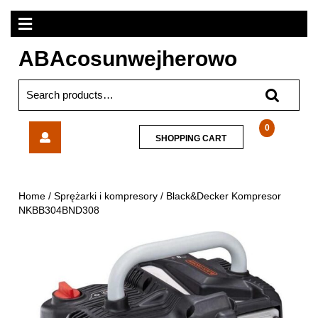
Skip
Open
to
content
Menu
ABAcosunwejherowo
Search
for:
Black&Decker
0
SHOPPING
SHOPPING CART
Kompresor
CART
NKBB304BND308
Home
/
Sprężarki i kompresory
/ Black&Decker Kompresor
NKBB304BND308