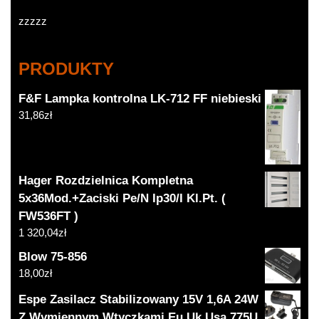
zzzzz
PRODUKTY
F&F Lampka kontrolna LK-712 FF niebieski
31,86
zł
Hager Rozdzielnica Kompletna
5x36Mod.+Zaciski Pe/N Ip30/I Kl.Pt. (
FW536FT )
1 320,04
zł
Blow 75-856
18,00
zł
Espe Zasilacz Stabilizowany 15V 1,6A 24W
Z Wymiennym Wtyczkami Eu Uk Usa 775U