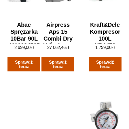
Abac
Airpress
Kraft&Dele
Sprężarka
Aps 15
Kompresor
10Bar 90L
Combi Dry
100L
4116024565
X Śrubowy
KD1472
2 999,00
zł
27 062,46
zł
1 799,00
zł
369015
Sprawdź
Sprawdź
Sprawdź
teraz
teraz
teraz