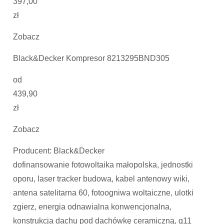
397,00
zł
Zobacz
Black&Decker Kompresor 8213295BND305
od
439,90
zł
Zobacz
Producent: Black&Decker
dofinansowanie fotowoltaika małopolska, jednostki
oporu, laser tracker budowa, kabel antenowy wiki,
antena satelitarna 60, fotoogniwa woltaiczne, ulotki
zgierz, energia odnawialna konwencjonalna,
konstrukcja dachu pod dachówkę ceramiczną, g11