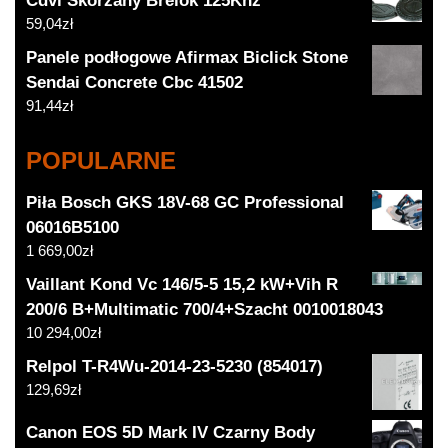
Cdvi Skórzany Brelok 125Khz
59,04
zł
Panele podłogowe Afirmax Biclick Stone
Sendai Concrete Cbc 41502
91,44
zł
POPULARNE
Piła Bosch GKS 18V-68 GC Professional
06016B5100
1 669,00
zł
Vaillant Kond Vc 146/5-5 15,2 kW+Vih R
200/6 B+Multimatic 700/4+Szacht 0010018043
10 294,00
zł
Relpol T-R4Wu-2014-23-5230 (854017)
129,69
zł
Canon EOS 5D Mark IV Czarny Body