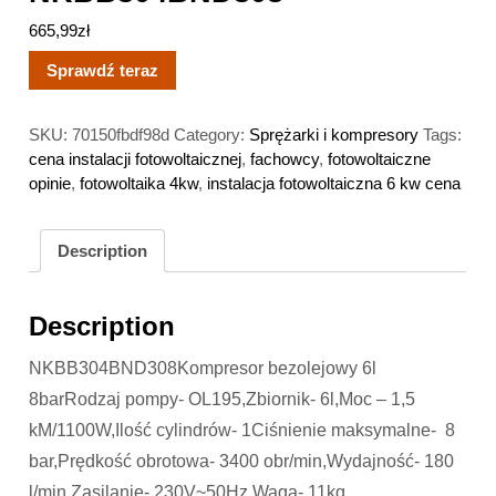
665,99
zł
Sprawdź teraz
SKU:
70150fbdf98d
Category:
Sprężarki i kompresory
Tags:
cena instalacji fotowoltaicznej
,
fachowcy
,
fotowoltaiczne
opinie
,
fotowoltaika 4kw
,
instalacja fotowoltaiczna 6 kw cena
Description
Description
NKBB304BND308Kompresor bezolejowy 6l
8barRodzaj pompy- OL195,Zbiornik- 6l,Moc – 1,5
kM/1100W,Ilość cylindrów- 1Ciśnienie maksymalne- 8
bar,Prędkość obrotowa- 3400 obr/min,Wydajność- 180
l/min,Zasilanie- 230V~50Hz,Waga- 11kg