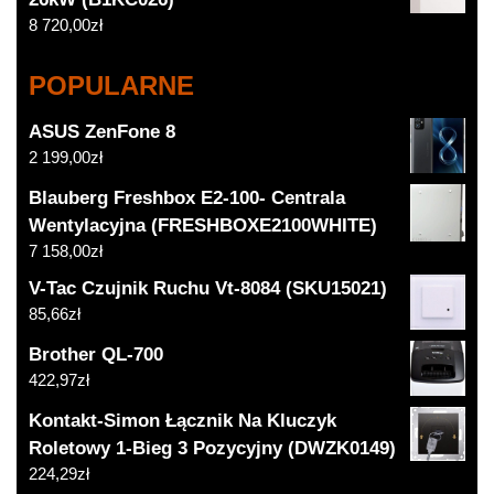
8 720,00
zł
POPULARNE
ASUS ZenFone 8
2 199,00
zł
Blauberg Freshbox E2-100- Centrala
Wentylacyjna (FRESHBOXE2100WHITE)
7 158,00
zł
V-Tac Czujnik Ruchu Vt-8084 (SKU15021)
85,66
zł
Brother QL-700
422,97
zł
Kontakt-Simon Łącznik Na Kluczyk
Roletowy 1-Bieg 3 Pozycyjny (DWZK0149)
224,29
zł