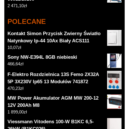
2 471,10
zł
POLECANE
Kontakt Simon Przycisk Zwierny Światło
Natynkowy Ip-44 10Ax Biały ACS111
10,07
zł
Sony NW-E394L 8GB niebieski
466,64
zł
F-Elektro Rozdzielnica 13S Femo 2X32A
5P 3X230V Ip65 13 Modułów 741872
470,23
zł
MW Power Akumulator AGM MW 200-12
12V 200Ah M8
1 899,00
zł
Viessmann Vitodens 100-W B1KC 6,5-
26kW (B1KC026)