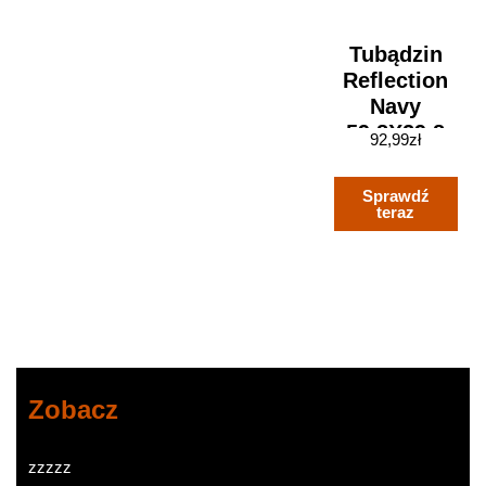
Tubądzin
Reflection
Navy
59,8X29,8
92,99
zł
Sprawdź
teraz
Zobacz
zzzzz