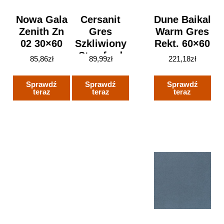
Nowa Gala
Cersanit
Dune Baikal
Zenith Zn
Gres
Warm Gres
02 30×60
Szkliwiony
Rekt. 60×60
Stamford
85,86
zł
89,99
zł
221,18
zł
2.0 Light
Grey
Sprawdź
Sprawdź
Sprawdź
59,3X59,3
teraz
teraz
teraz
Gat.2