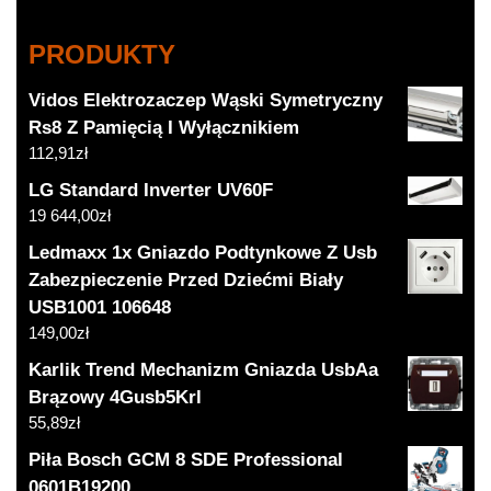
PRODUKTY
Vidos Elektrozaczep Wąski Symetryczny
Rs8 Z Pamięcią I Wyłącznikiem
112,91
zł
LG Standard Inverter UV60F
19 644,00
zł
Ledmaxx 1x Gniazdo Podtynkowe Z Usb
Zabezpieczenie Przed Dziećmi Biały
USB1001 106648
149,00
zł
Karlik Trend Mechanizm Gniazda UsbAa
Brązowy 4Gusb5Krl
55,89
zł
Piła Bosch GCM 8 SDE Professional
0601B19200