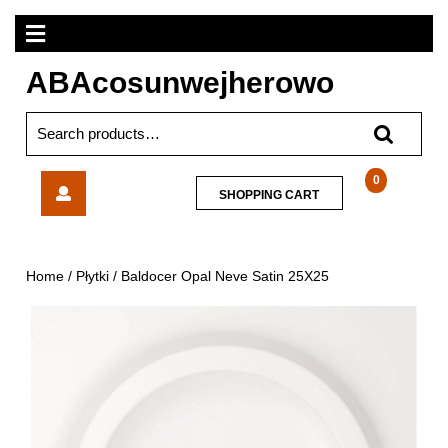
Skip
Open
to
content
Menu
ABAcosunwejherowo
Search
for:
Baldocer
0
SHOPPING
SHOPPING CART
Opal
CART
Neve
Satin
25X25
Home
/
Płytki
/ Baldocer Opal Neve Satin 25X25