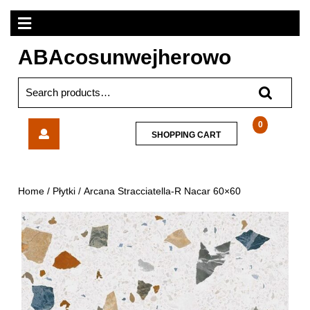
Skip
Open
to
content
Menu
ABAcosunwejherowo
Search
for:
Arcana
0
SHOPPING
SHOPPING CART
Stracciatella-
CART
R
Nacar
60×60
Home
/
Płytki
/ Arcana Stracciatella-R Nacar 60×60