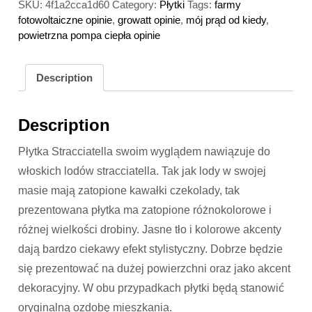
SKU:
4f1a2cca1d60
Category:
Płytki
Tags:
farmy
fotowoltaiczne opinie
,
growatt opinie
,
mój prąd od kiedy
,
powietrzna pompa ciepła opinie
Description
Description
Płytka Stracciatella swoim wyglądem nawiązuje do
włoskich lodów stracciatella. Tak jak lody w swojej
masie mają zatopione kawałki czekolady, tak
prezentowana płytka ma zatopione różnokolorowe i
różnej wielkości drobiny. Jasne tło i kolorowe akcenty
dają bardzo ciekawy efekt stylistyczny. Dobrze będzie
się prezentować na dużej powierzchni oraz jako akcent
dekoracyjny. W obu przypadkach płytki będą stanowić
oryginalną ozdobę mieszkania.