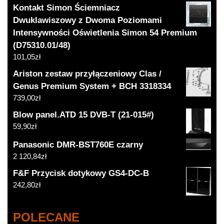
Kontakt Simon Ściemniacz
Dwuklawiszowy z Dwoma Poziomami
Intensywności Oświetlenia Simon 54 Premium
(D75310.01/48)
101,05
zł
Ariston zestaw przyłączeniowy Clas /
Genus Premium System + BCH 3318334
739,00
zł
Blow panel.ATD 15 DVB-T (21-015#)
59,90
zł
Panasonic DMR-BST760E czarny
2 120,84
zł
F&F Przycisk dotykowy GS4-DC-B
242,80
zł
POLECANE