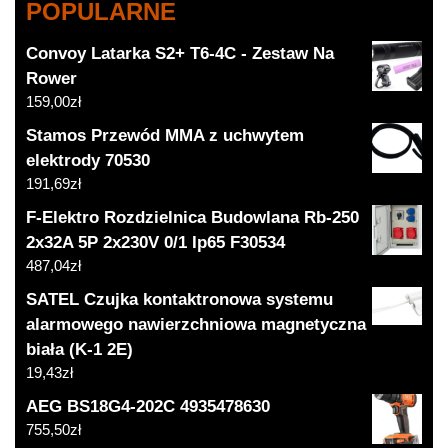
POPULARNE
Convoy Latarka S2+ T6-4C - Zestaw Na
Rower
159,00
zł
Stamos Przewód MMA z uchwytem
elektrody 70530
191,69
zł
F-Elektro Rozdzielnica Budowlana Rb-250
2x32A 5P 2x230V 0/1 Ip65 F30534
487,04
zł
SATEL Czujka kontaktronowa systemu
alarmowego nawierzchniowa magnetyczna
biała (K-1 2E)
19,43
zł
AEG BS18G4-202C 4935478630
755,50
zł