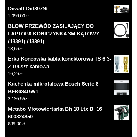
Dewalt Dcf897Nt
1 099,00
zł
BLOW PRZEWÓD ZASILAJĄCY DO
LAPTOPA KONICZYNKA 3M KĄTOWY
(13391) (13391)
13,66
zł
Erko Końcówka kabla konektorowa TS 6,3-
2 100szt kablowa
16,26
zł
Kuchenka mikrofalowa Bosch Serie 8
BFR634GW1
2 195,55
zł
Metabo Młotowiertarka Bh 18 Ltx Bl 16
600324850
839,00
zł