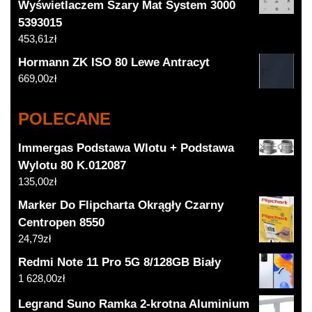
Wyświetlaczem Szary Mat System 3000
5393015
453,61
zł
Hormann ZK ISO 80 Lewe Antracyt
669,00
zł
POLECANE
Immergas Podstawa Wlotu + Podstawa
Wylotu 80 K.012087
135,00
zł
Marker Do Flipcharta Okrągły Czarny
Centropen 8550
24,79
zł
Redmi Note 11 Pro 5G 8/128GB Biały
1 628,00
zł
Legrand Suno Ramka 2-krotna Aluminium