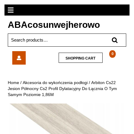
Skip
Open
to
content
Menu
ABAcosunwejherowo
Search
for:
Arbiton
0
SHOPPING
SHOPPING CART
Cs22
CART
Jesion
Północny
Cs2
Home
/
Akcesoria do wykończenia podłogi
/ Arbiton Cs22
Profil
Jesion Północny Cs2 Profil Dylatacyjny Do Łącznia O Tym
Dylatacyjny
Samym Poziomie 1,86M
Do
Łącznia
O
Tym
Samym
Poziomie