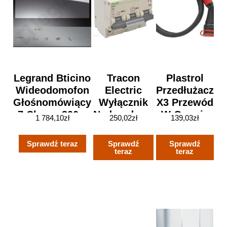
Legrand Bticino
Tracon
Plastrol
Wideodomofon
Electric
Przedłużacz
Głośnomówiący
Wyłącznik
X3 Przewód
7 Classe 300 –
Nadprądowy
W Oponie
1 784,10
zł
250,02
zł
139,03
zł
Czarny 344613
3P C80 10Ka
Gumowej
(Evoh380)
H05Rr-F
Sprawdź teraz
Sprawdź
Sprawdź
Czarna
teraz
teraz
3X1,5Mm2
Ip 54
Czarny
W98984