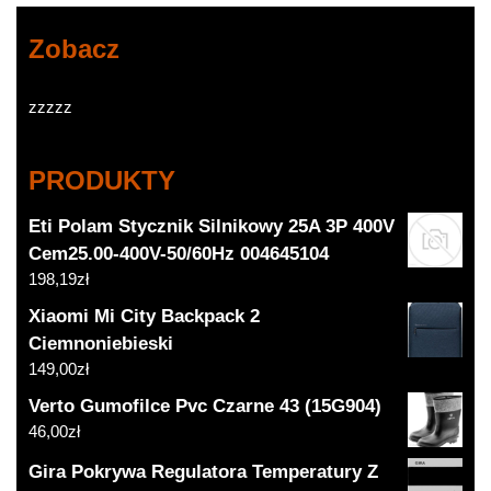
Zobacz
zzzzz
PRODUKTY
Eti Polam Stycznik Silnikowy 25A 3P 400V
Cem25.00-400V-50/60Hz 004645104
198,19
zł
Xiaomi Mi City Backpack 2
Ciemnoniebieski
149,00
zł
Verto Gumofilce Pvc Czarne 43 (15G904)
46,00
zł
Gira Pokrywa Regulatora Temperatury Z