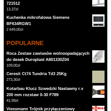
721512
13,37
zł
Kuchenka mikrofalowa Siemens
BF634RGW1
2 649,00
zł
POPULARNE
Roca Zestaw zawiasów wolnoopadających
do desek Duroplast A801330Z04
109,00
zł
Ceresit Ct74 Tundria Td3 25Kg
273,30
zł
Kotarbau Klucz Szwedzki Nastawny r.v
200 mm rozstaw 0-30 F789
41,99
zł
Viessmann Trójnik przyłączeniowy