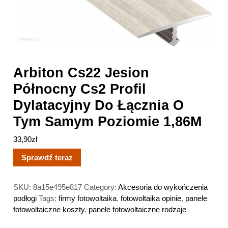
1,86M
Arbiton Cs22 Jesion
Północny Cs2 Profil
Dylatacyjny Do Łącznia O
Tym Samym Poziomie 1,86M
33,90
zł
Sprawdź teraz
SKU:
8a15e495e817
Category:
Akcesoria do wykończenia
podłogi
Tags:
firmy fotowoltaika
,
fotowoltaika opinie
,
panele
fotowoltaiczne koszty
,
panele fotowoltaiczne rodzaje