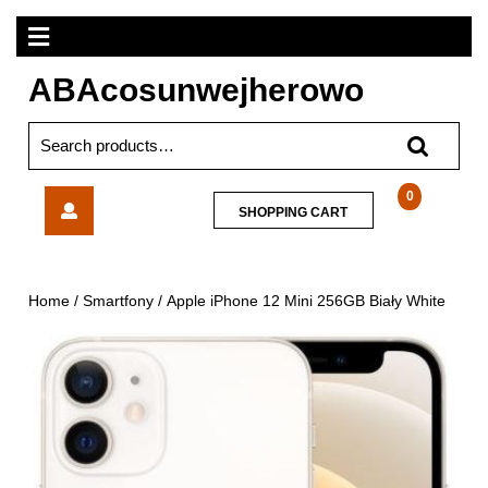
Skip
Open
to
content
Menu
ABAcosunwejherowo
Search
for:
Apple
0
SHOPPING
SHOPPING CART
iPhone
CART
12
Mini
256GB
Home
/
Smartfony
/ Apple iPhone 12 Mini 256GB Biały White
Biały
White