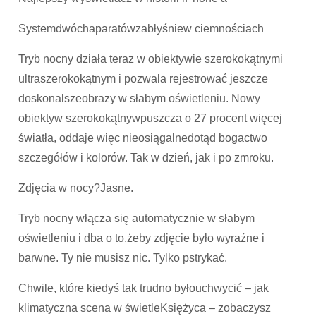
Systemdwóchaparatówzabłyśniew ciemnościach
Tryb nocny działa teraz w obiektywie szeroko­kątnymi
ultraszeroko­kątnym i pozwala rejestrować jeszcze
doskonalszeobrazy w słabym oświetleniu. Nowy
obiektyw szerokokątnywpuszcza o 27 procent więcej
światła, oddaje więc nieosiągalnedotąd bogactwo
szczegółów i kolorów. Tak w dzień, jak i po zmroku.
Zdjęcia w nocy?Jasne.
Tryb nocny włącza się automatycznie w słabym
oświetleniu i dba o to,żeby zdjęcie było wyraźne i
barwne. Ty nie musisz nic. Tylko pstrykać.
Chwile, które kiedyś tak trudno byłouchwycić – jak
klimatyczna scena w świetleKsiężyca – zobaczysz