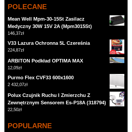
POLECANE
Mean Well Mpm-30-15St Zasilacz
Medyczny 30W 15V 2A (Mpm3015St)
146,37
zł
V33 Lazura Ochronna 5L Czereśnia
224,87
zł
ARBITON Podkład OPTIMA MAX
12,09
zł
Purmo Flex CVF33 600x1600
2 432,07
zł
Polux Czujnik Ruchu I Zmierzchu Z
Zewnętrznym Sensorem Es-P18A (318794)
22,50
zł
POPULARNE