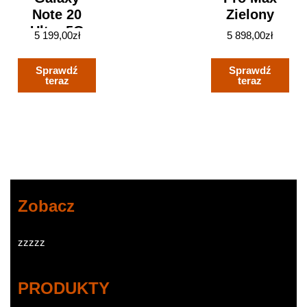
Note 20
Zielony
Ultra 5G
5 199,00
zł
5 898,00
zł
SM-N986
12/256GB
Sprawdź
Sprawdź
Biały
teraz
teraz
Zobacz
zzzzz
PRODUKTY