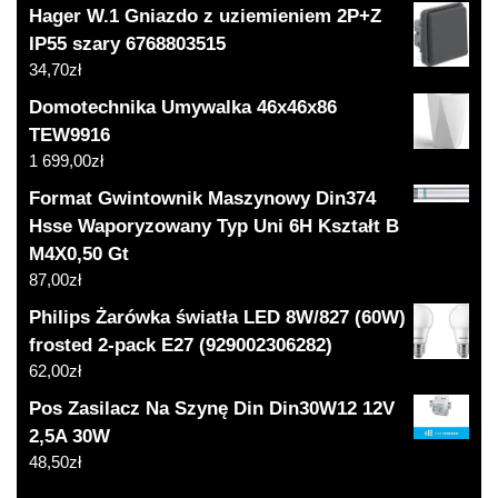
Hager W.1 Gniazdo z uziemieniem 2P+Z
IP55 szary 6768803515
34,70
zł
Domotechnika Umywalka 46x46x86
TEW9916
1 699,00
zł
Format Gwintownik Maszynowy Din374
Hsse Waporyzowany Typ Uni 6H Kształt B
M4X0,50 Gt
87,00
zł
Philips Żarówka światła LED 8W/827 (60W)
frosted 2-pack E27 (929002306282)
62,00
zł
Pos Zasilacz Na Szynę Din Din30W12 12V
2,5A 30W
48,50
zł