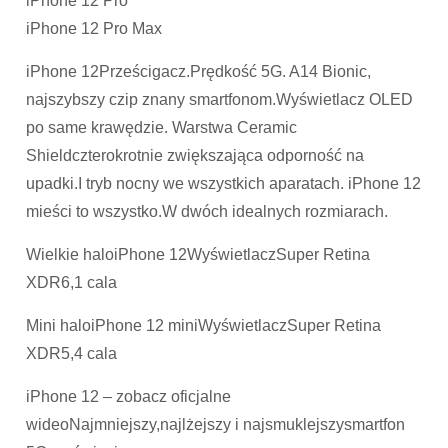
iPhone 12 Pro
iPhone 12 Pro Max
iPhone 12Prześcigacz.Prędkość 5G. A14 Bionic,
najszybszy czip znany smartfonom.Wyświetlacz OLED
po same krawędzie. Warstwa Ceramic
Shieldczterokrotnie zwiększająca odporność na
upadki.I tryb nocny we wszystkich aparatach. iPhone 12
mieści to wszystko.W dwóch idealnych rozmiarach.
Wielkie haloiPhone 12WyświetlaczSuper Retina
XDR6,1 cala
Mini haloiPhone 12 miniWyświetlaczSuper Retina
XDR5,4 cala
iPhone 12 – zobacz oficjalne
wideoNajmniejszy,najlżejszy i najsmuklejszysmartfon