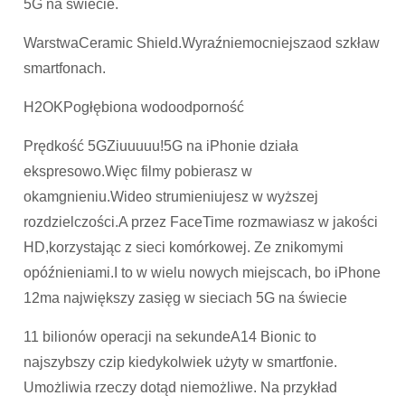
5G na świecie.
WarstwaCeramic Shield.Wyraźniemocniejszaod szkław
smartfonach.
H2OKPogłębiona wodoodporność
Prędkość 5GZiuuuuu!5G na iPhonie działa
ekspresowo.Więc filmy pobierasz w
okamgnieniu.Wideo strumieniujesz w wyższej
rozdzielczości.A przez FaceTime rozmawiasz w jakości
HD,korzystając z sieci komórkowej. Ze znikomymi
opóźnieniami.I to w wielu nowych miejscach, bo iPhone
12ma największy zasięg w sieciach 5G na świecie
11 bilionów operacji na sekundeA14 Bionic to
najszybszy czip kiedykolwiek użyty w smartfonie.
Umożliwia rzeczy dotąd niemożliwe. Na przykład