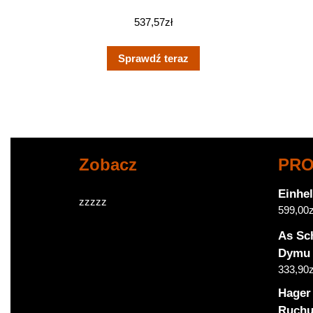
537,57
zł
Sprawdź teraz
Zobacz
PR
Einhel
zzzzz
599,00
z
As Sc
Dymu 
333,90
z
Hager
Ruchu 