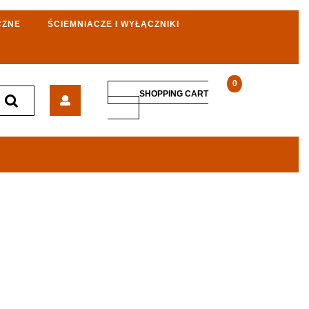
CZNE
ŚCIEMNIACZE I WYŁĄCZNIKI
0
Amazfit
SHOPPING CART
Stratos
SHOPPING
CART
Czarny