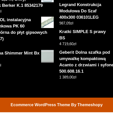
Legrand Konstrukcja
k Berker K.1 85342179
Modułowa Do Szaf
ł
400x300 036101LEG
L instalacyjna
987,09
zł
nkowa PK 60
Kratki SIMPLE S prawy
órna do płyt gipsowych
BS
7)
4 719,60
zł
Geberit Dolna szafka pod
sa Shimmer Mint Bx
umywalkę kompaktową
Acanto z drzwiami i syfo
ł
500.608.16.1
1 389,00
zł
Ecommerce WordPress Theme
By Themeshopy