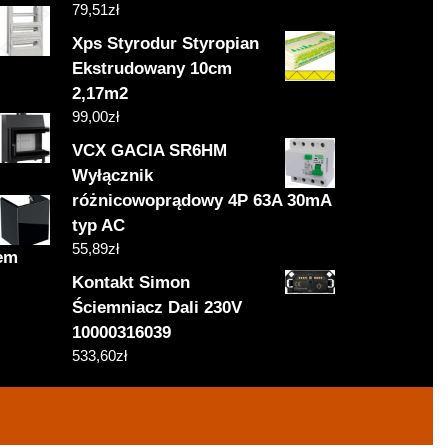
79,51
zł
Xps Styrodur Styropian
Ekstrudowany 10cm
2,17m2
99,00
zł
VCX GACIA SR6HM
Wyłącznik
różnicowoprądowy 4P 63A 30mA
typ AC
55,89
zł
nem
Kontakt Simon
Ściemniacz Dali 230V
10000316039
533,60
zł