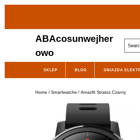
Skip
to
content
ABAcosunwejher
Search
for:
owo
SKLEP
BLOG
GNIAZDA ELEKT
Home
/
Smartwatche
/ Amazfit Stratos Czarny