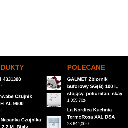
ODUKTY
POLECANE
l 4331300
GALMET Zbiornik
ł
buforowy SG(B) 100 l.,
stojący, poliuretan, skay
hwabe Czujnik
1 955,70
zł
H-AL 9600
La Nordica Kuchnia
ł
TermoRosa XXL DSA
 Nasadka Czujnika
23 644,00
zł
2,2 M, Biały,