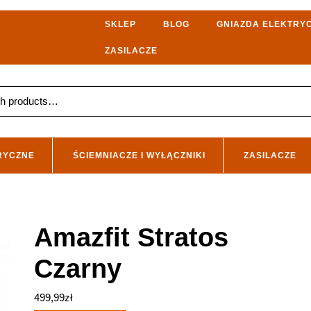
SKLEP
BLOG
GNIAZDA ELEKTRY
ZASILACZE
RYCZNE
ŚCIEMNIACZE I WYŁĄCZNIKI
ZASILACZE
Amazfit Stratos
Czarny
499,99
zł