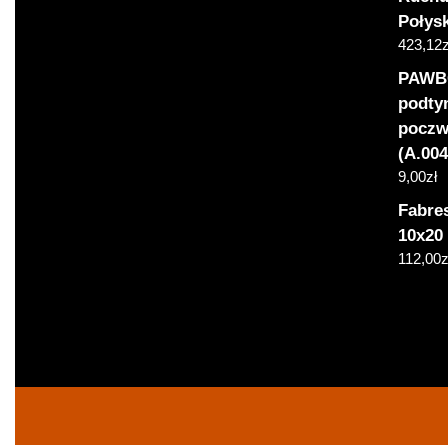
Połys
423,12
z
PAWBO
podty
poczw
(A.004
9,00
zł
Fabre
10x20
112,00
z