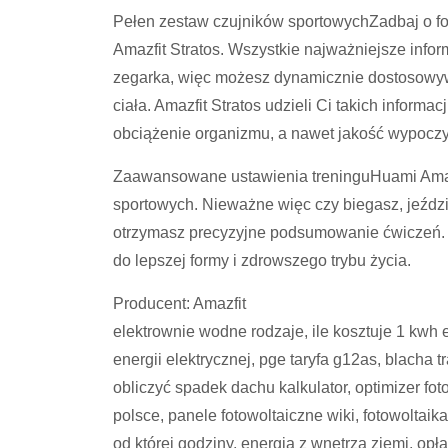
Pełen zestaw czujników sportowychZadbaj o for
Amazfit Stratos. Wszystkie najważniejsze info
zegarka, więc możesz dynamicznie dostosowyw
ciała. Amazfit Stratos udzieli Ci takich informa
obciążenie organizmu, a nawet jakość wypocz
Zaawansowane ustawienia treninguHuami Amazf
sportowych. Nieważne więc czy biegasz, jeźdz
otrzymasz precyzyjne podsumowanie ćwiczeń. U
do lepszej formy i zdrowszego trybu życia.
Producent: Amazfit
elektrownie wodne rodzaje, ile kosztuje 1 kwh 
energii elektrycznej, pge taryfa g12as, blacha 
obliczyć spadek dachu kalkulator, optimizer fot
polsce, panele fotowoltaiczne wiki, fotowoltaik
od której godziny, energia z wnętrza ziemi, op