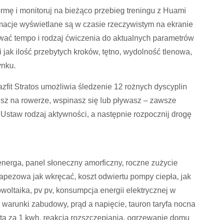
mę i monitoruj na bieżąco przebieg treningu z Huami
rmacje wyświetlane są w czasie rzeczywistym na ekranie
ać tempo i rodzaj ćwiczenia do aktualnych parametrów
cji jak ilość przebytych kroków, tętno, wydolność tlenowa,
ynku.
it Stratos umożliwia śledzenie 12 rożnych dyscyplin
isz na rowerze, wspinasz się lub pływasz – zawsze
staw rodzaj aktywności, a następnie rozpocznij drogę
energa, panel słoneczny amorficzny, roczne zużycie
trapezowa jak wkręcać, koszt odwiertu pompy ciepła, jak
owoltaika, pv pv, konsumpcja energii elektrycznej w
a warunki zabudowy, prąd a napięcie, tauron taryfa nocna
łata za 1 kwh, reakcja rozszczepiania, ogrzewanie domu