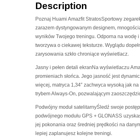
Description
Poznaj Huami Amazfit StratosSportowy zegare
zarazem dystyngowanym designem, mnogością 
wyników Twojego treningu. Odporna na wodę i 
tworzywa o ciekawej teksturze. Wyglądu dopeł
zarysowania szkło chroniące wyświetlacz.
Jasny i pełen detali ekranNa wyświetlaczu Ama
promieniach słońca. Jego jasność jest dynamic
więcej, matryca 1,34″ zachwyca wysoką jak na 
trybem Always-On, pozwalającym zaoszczędzić
Podwójny moduł satelitarnyŚledź swoje postęp
podwójnego modułu GPS + GLONASS uzyskasz s
jej pokonania oraz średniej prędkości na dany
lepiej zaplanujesz kolejne treningi.