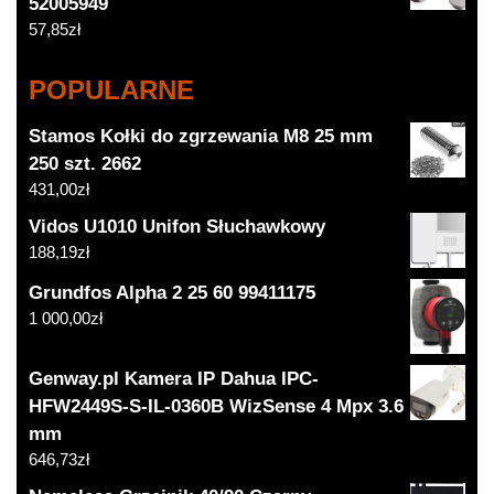
52005949
57,85
zł
POPULARNE
Stamos Kołki do zgrzewania M8 25 mm
250 szt. 2662
431,00
zł
Vidos U1010 Unifon Słuchawkowy
188,19
zł
Grundfos Alpha 2 25 60 99411175
1 000,00
zł
Genway.pl Kamera IP Dahua IPC-
HFW2449S-S-IL-0360B WizSense 4 Mpx 3.6
mm
646,73
zł