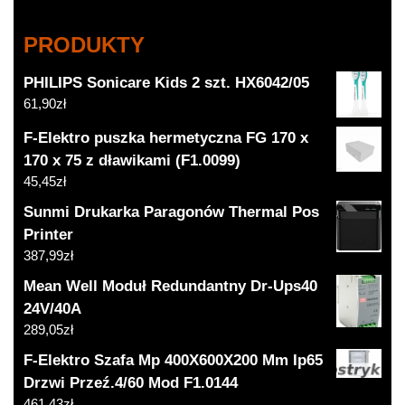
PRODUKTY
PHILIPS Sonicare Kids 2 szt. HX6042/05
61,90
zł
F-Elektro puszka hermetyczna FG 170 x
170 x 75 z dławikami (F1.0099)
45,45
zł
Sunmi Drukarka Paragonów Thermal Pos
Printer
387,99
zł
Mean Well Moduł Redundantny Dr-Ups40
24V/40A
289,05
zł
F-Elektro Szafa Mp 400X600X200 Mm Ip65
Drzwi Przeź.4/60 Mod F1.0144
461,43
zł