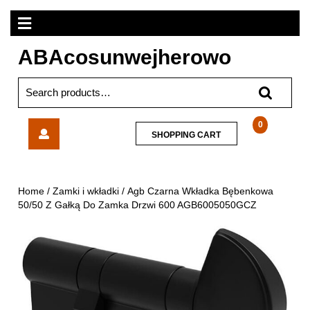
Skip
Open
to
content
Menu
ABAcosunwejherowo
Search
for:
Agb
0
SHOPPING
SHOPPING CART
Czarna
CART
Wkładka
Bębenkowa
50/50
Home
/
Zamki i wkładki
/ Agb Czarna Wkładka Bębenkowa
Z
50/50 Z Gałką Do Zamka Drzwi 600 AGB6005050GCZ
Gałką
Do
Zamka
Drzwi
600
AGB6005050GCZ