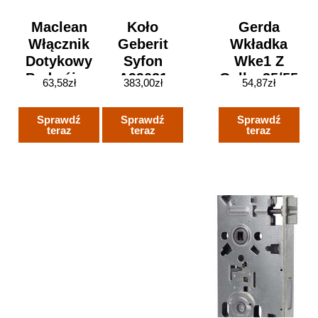
Maclean
Koło
Gerda
Włącznik
Geberit
Wkładka
Dotykowy
Syfon
Wke1 Z
Podwójny
A99021
Gałką 35/55
63,58
zł
383,00
zł
54,87
zł
Smart Tuya
Mosiądz
App
Sprawdź
Sprawdź
Sprawdź
Szklany
teraz
teraz
teraz
Czarny
MCE714B