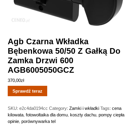
Agb Czarna Wkładka
Bębenkowa 50/50 Z Gałką Do
Zamka Drzwi 600
AGB6005050GCZ
370,00
zł
Sprawdź teraz
SKU:
e2c4da0194cc
Category:
Zamki i wkładki
Tags:
cena
kilowata
,
fotowoltaika dla domu
,
koszty dachu
,
pompy ciepła
opinie
,
porównywarka tel