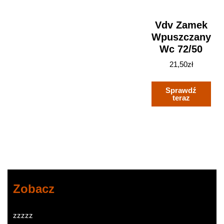
Vdv Zamek
Wpuszczany
Wc 72/50
21,50
zł
Sprawdź
teraz
Zobacz
zzzzz