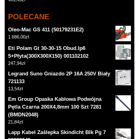
POLECANE
Oleo-Mac GS 411 (50179231E2)
1 686,00
zł
Eti Polam Gt 30-30-15 Obud.Ip6
5+Płyta(300X300X150) 001102102
247,94
zł
Legrand Suno Gniazdo 2P 16A 250V Biały
721133
13,54
zł
Em Group Opaska Kablowa Podwójna
Pętla Czarna 200X4,8mm 100 Szt 7281
(BMDN2048)
21,84
zł
Lapp Kabel Zaślepka Skindicht Blk Pg 7