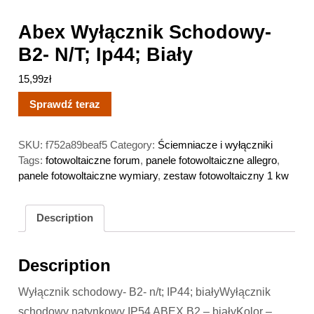
Abex Wyłącznik Schodowy-
B2- N/T; Ip44; Biały
15,99
zł
Sprawdź teraz
SKU:
f752a89beaf5
Category:
Ściemniacze i wyłączniki
Tags:
fotowoltaiczne forum
,
panele fotowoltaiczne allegro
,
panele fotowoltaiczne wymiary
,
zestaw fotowoltaiczny 1 kw
Description
Description
Wyłącznik schodowy- B2- n/t; IP44; białyWyłącznik
schodowy natynkowy IP54 ABEX B2 – białyKolor –