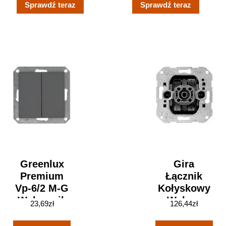
Sprawdź teraz
Sprawdź teraz
SDD113114SCH
Greenlux
Gira
Premium
Łącznik
Vp-6/2 M-G
Kołyskowy
Wyłącznik
Wyłącz
23,69
zł
126,44
zł
Schodowy
2bieg.
Podwójny
Kontr Urz.