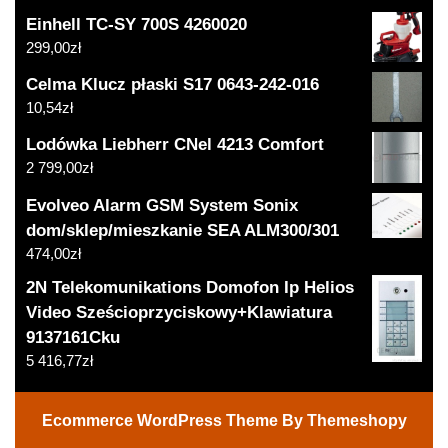
Einhell TC-SY 700S 4260020
299,00
zł
Celma Klucz płaski S17 0643-242-016
10,54
zł
Lodówka Liebherr CNel 4213 Comfort
2 799,00
zł
Evolveo Alarm GSM System Sonix
dom/sklep/mieszkanie SEA ALM300/301
474,00
zł
2N Telekomunikations Domofon Ip Helios
Video Sześcioprzyciskowy+Klawiatura
9137161Cku
5 416,77
zł
Ecommerce WordPress Theme
By Themeshopy