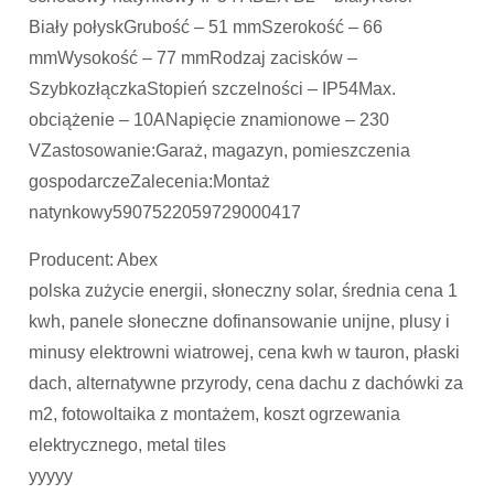
Biały połyskGrubość – 51 mmSzerokość – 66
mmWysokość – 77 mmRodzaj zacisków –
SzybkozłączkaStopień szczelności – IP54Max.
obciążenie – 10ANapięcie znamionowe – 230
VZastosowanie:Garaż, magazyn, pomieszczenia
gospodarczeZalecenia:Montaż
natynkowy5907522059729000417
Producent: Abex
polska zużycie energii, słoneczny solar, średnia cena 1
kwh, panele słoneczne dofinansowanie unijne, plusy i
minusy elektrowni wiatrowej, cena kwh w tauron, płaski
dach, alternatywne przyrody, cena dachu z dachówki za
m2, fotowoltaika z montażem, koszt ogrzewania
elektrycznego, metal tiles
yyyyy