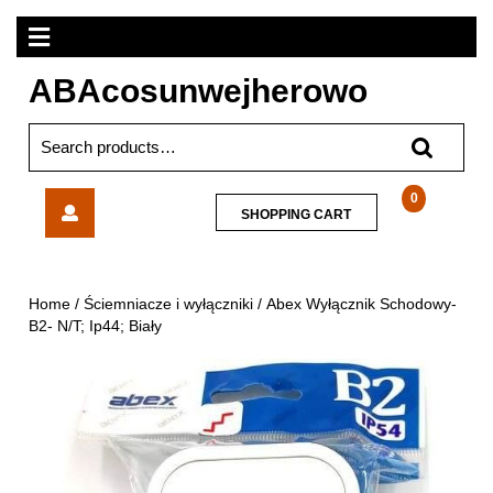
Skip
Open
to
content
Menu
ABAcosunwejherowo
Search
for:
Abex
0
SHOPPING
SHOPPING CART
Wyłącznik
CART
Schodowy-
B2-
N/T;
Home
/
Ściemniacze i wyłączniki
/ Abex Wyłącznik Schodowy-
Ip44;
B2- N/T; Ip44; Biały
Biały