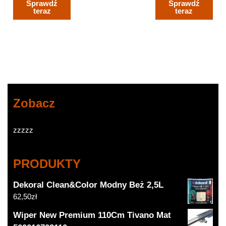
Sprawdź
Sprawdź
GXKP419
Pt. 011200
teraz
teraz
Zobacz
zzzzz
PRODUKTY
Dekoral Clean&Color Modny Beż 2,5L
62,50
zł
Wiper New Premium 110Cm Tivano Mat