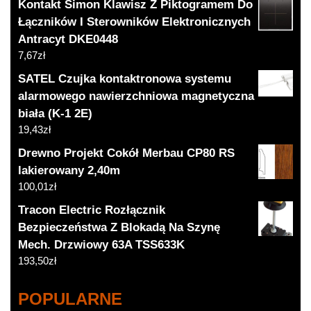
Kontakt Simon Klawisz Z Piktogramem Do
Łączników I Sterowników Elektronicznych
Antracyt DKE0448
7,67
zł
SATEL Czujka kontaktronowa systemu
alarmowego nawierzchniowa magnetyczna
biała (K-1 2E)
19,43
zł
Drewno Projekt Cokół Merbau CP80 RS
lakierowany 2,40m
100,01
zł
Tracon Electric Rozłącznik
Bezpieczeństwa Z Blokadą Na Szynę
Mech. Drzwiowy 63A TSS633K
193,50
zł
POPULARNE