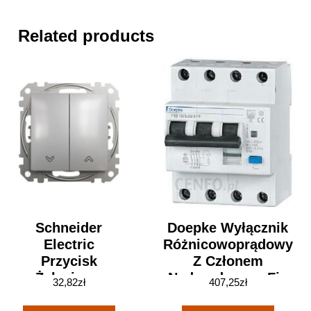
Related products
Schneider
Doepke Wyłącznik
Electric
Różnicowoprądowy
Przycisk
Z Członem
Żaluzjowy
Nadprądowym Fic
32,82
zł
407,25
zł
Srebrne
20/0,03/3+N Typ A
Aluminium
DNX09955125