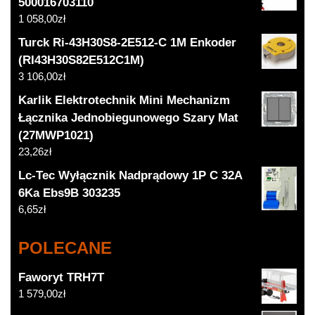
500016703110
1 058,00
zł
Turck Ri-43H30S8-2E512-C 1M Enkoder
(RI43H30S82E512C1M)
3 106,00
zł
Karlik Elektrotechnik Mini Mechanizm
Łącznika Jednobiegunowego Szary Mat
(27MWP1021)
23,26
zł
Lc-Tec Wyłącznik Nadprądowy 1P C 32A
6Ka Ebs9B 303235
6,65
zł
POLECANE
Faworyt TRH7T
1 579,00
zł