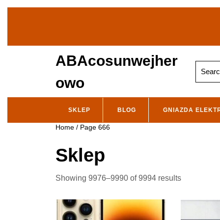
Skip
to
content
ABAcosunwejher
Search
for:
owo
SKLEP
BLOG
GNIAZDA ELEKT
Home
/ Page 666
Sklep
Showing 9976–9990 of 9994 results