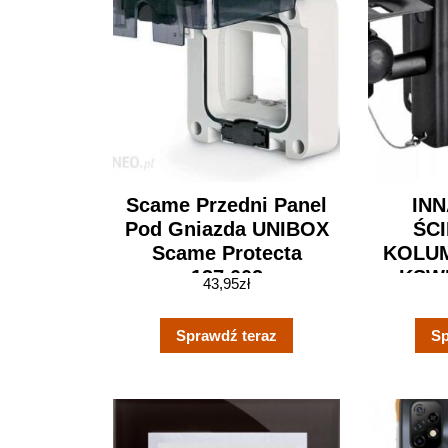
Scame Przedni Panel
IN
Pod Gniazda UNIBOX
ŚC
Scame Protecta
KOLU
137.002
KSWB
43,95
zł
Sprawdź teraz
Sp