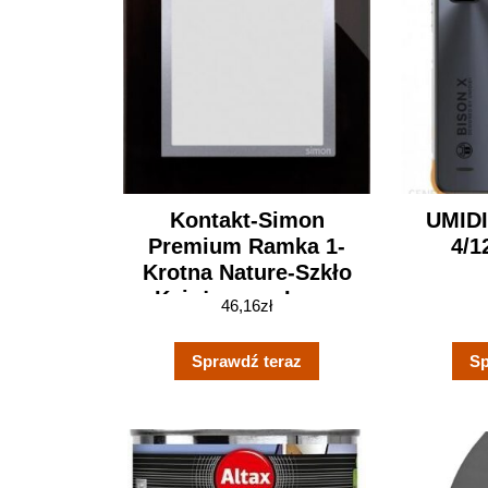
Kontakt-Simon
UMIDI
Premium Ramka 1-
4/1
Krotna Nature-Szkło
Księżycowa Lawa
46,16
zł
Ip20/Ip44* Drn1/74
Sprawdź teraz
Sp