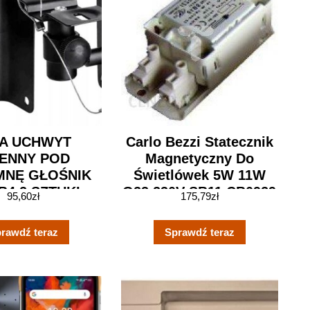
NA UCHWYT
Carlo Bezzi Statecznik
IENNY POD
Magnetyczny Do
MNĘ GŁOŚNIK
Świetlówek 5W 11W
4 2 SZTUKI
G23 230V SB11 CB0929
95,60
zł
175,79
zł
rawdź teraz
Sprawdź teraz