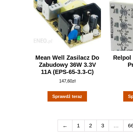
Mean Well Zasilacz Do
Relpo
Zabudowy 36W 3.3V
P
11A (EPS-65-3.3-C)
147,60
zł
Sprawdź teraz
Sp
←
1
2
3
…
6