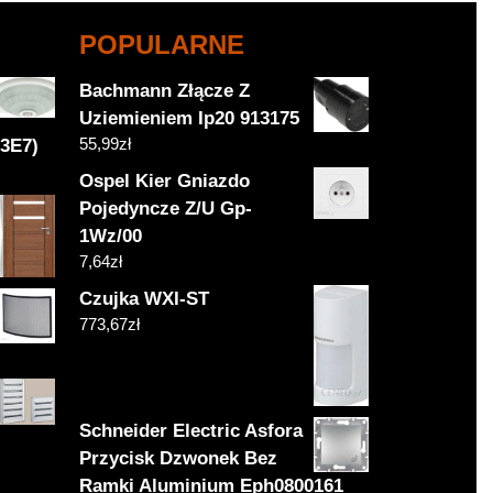
POPULARNE
Bachmann Złącze Z
Uziemieniem Ip20 913175
55,99
zł
3E7)
Ospel Kier Gniazdo
Pojedyncze Z/U Gp-
1Wz/00
7,64
zł
Czujka WXI-ST
773,67
zł
Schneider Electric Asfora
Przycisk Dzwonek Bez
Ramki Aluminium Eph0800161