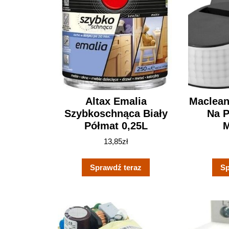
Altax Emalia
Maclean
Szybkoschnąca Biały
Na 
Półmat 0,25L
13,85
zł
Sprawdź teraz
Sp