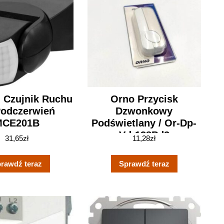
 Czujnik Ruchu
Orno Przycisk
Podczerwień
Dzwonkowy
MCE201B
Podświetlany / Or-Dp-
Vd-138Pd2
31,65
zł
11,28
zł
rawdź teraz
Sprawdź teraz