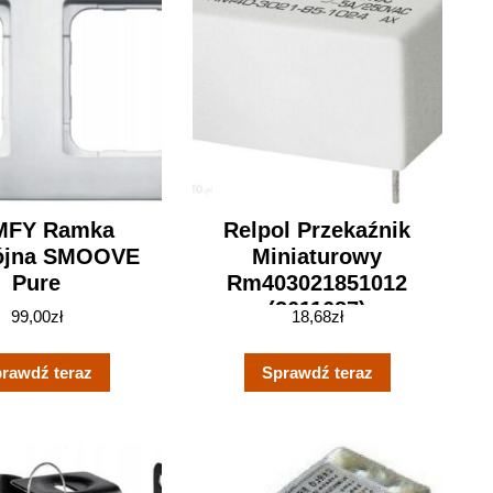
MFY Ramka
Relpol Przekaźnik
ójna SMOOVE
Miniaturowy
Pure
Rm403021851012
(2611687)
99,00
zł
18,68
zł
rawdź teraz
Sprawdź teraz