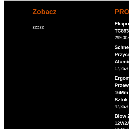
Zobacz
PR
Ekspr
zzzzz
TC863
299,00
z
Schnei
Przyc
Alumi
17,25
zł
Ergom
Przew
16Mm 
Sztuk
47,35
zł
Blow 
12V/2