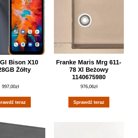
GI Bison X10
Franke Maris Mrg 611-
28GB Żółty
78 Xl Beżowy
1140675980
997,00
zł
976,06
zł
rawdź teraz
Sprawdź teraz