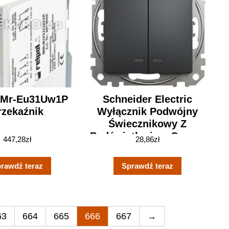
l Mr-Eu31Uw1P
Schneider Electric
rzekaźnik
Wyłącznik Podwójny
Świecznikowy Z
Podświetleniem Czarny
447,28
zł
28,86
zł
Antracyt
SDD114105LSCH
rawdź teraz
Sprawdź teraz
63
664
665
666
667
→