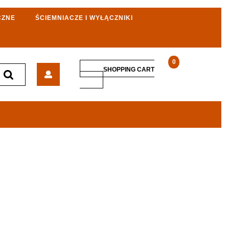
CZNE
ŚCIEMNIACZE I WYŁĄCZNIKI
0
Apple
SHOPPING CART
iPhone
SHOPPING
CART
14
Pro
Max
256GB
Złoty