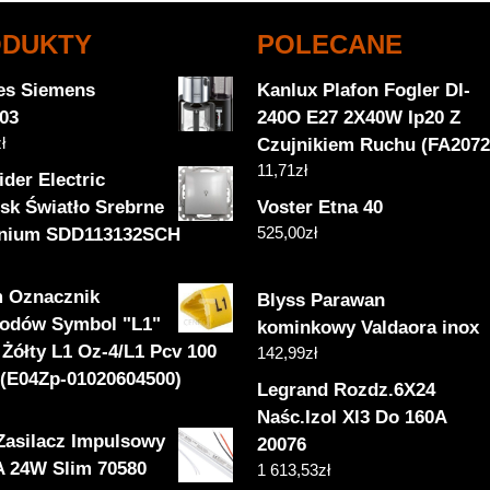
ODUKTY
POLECANE
es Siemens
Kanlux Plafon Fogler Dl-
03
240O E27 2X40W Ip20 Z
ł
Czujnikiem Ruchu (FA2072
11,71
zł
der Electric
isk Światło Srebrne
Voster Etna 40
525,00
zł
nium SDD113132SCH
 Oznacznik
Blyss Parawan
odów Symbol "L1"
kominkowy Valdaora inox
Żółty L1 Oz-4/L1 Pcv 100
142,99
zł
 (E04Zp-01020604500)
Legrand Rozdz.6X24
Naśc.Izol Xl3 Do 160A
Zasilacz Impulsowy
20076
A 24W Slim 70580
1 613,53
zł